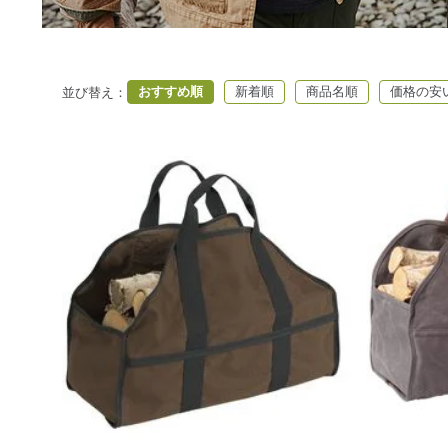
おすすめ順
新着順
商品名順
価格の安
並び替え
：