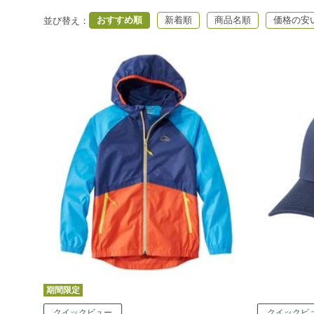
おすすめ順
新着順
商品名順
価格の安
並び替え
：
期間限定
クイックビュー
クイックビ