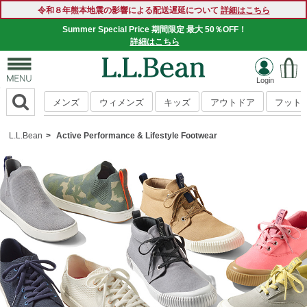
令和８年熊本地震の影響による配送遅延について
詳細はこちら
Summer Special Price 期間限定 最大 50％OFF！
詳細はこちら
メンズ
ウィメンズ
キッズ
アウトドア
フット
L.L.Bean
Active Performance & Lifestyle Footwear