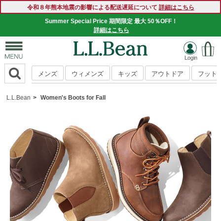
令和８年熊本地震の影響による配送遅延について
詳細はこちら
Summer Special Price 期間限定 最大 50％OFF！
詳細はこちら
メンズ
ウィメンズ
キッズ
アウトドア
フット
L.L.Bean
Women's Boots for Fall