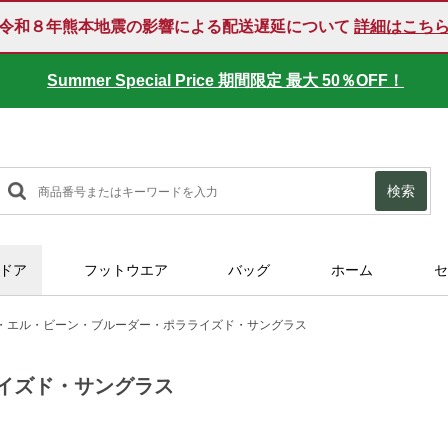
令和８年熊本地震の影響による配送遅延について
詳細はこち
Summer Special Price 期間限定 最大 50％OFF！
検索
ドア
フットウエア
バッグ
ホーム
セ
・エル・ビーン・ブルーダー・ポラライズド・サングラス
イズド・サングラス
P125117.html