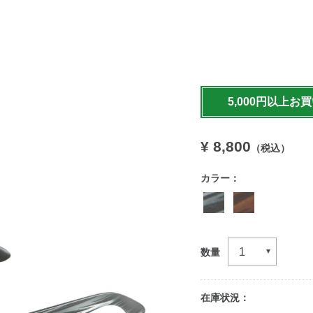
https://www.llbean.co.jp
5,000円以上お
¥ 8,800
（税込）
カラー：
数量
在庫状況：