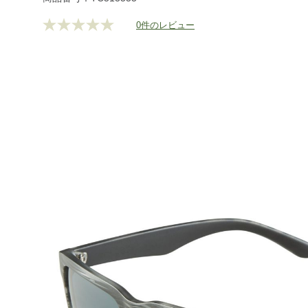
0件のレビュー
評
価
値
な
し.
同
じ
ペ
ー
ジ
の
リ
ン
ク。