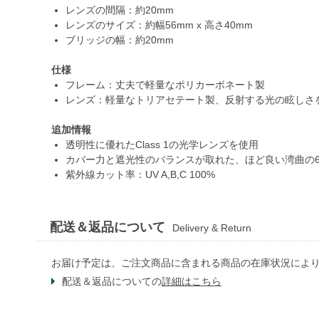
レンズの間隔：約20mm
レンズのサイズ：約幅56mm x 高さ40mm
ブリッジの幅：約20mm
仕様
フレーム：丈夫で軽量なポリカーボネート製
レンズ：軽量なトリアセテート製、反射する光の眩しさ
追加情報
透明性に優れたClass 1の光学レンズを使用
カバー力と遮光性のバランスが取れた、ほど良い湾曲の
紫外線カット率：UV A,B,C 100%
配送＆返品について
Delivery & Return
お届け予定は、ご注文商品に含まれる商品の在庫状況によ
配送＆返品についての
詳細はこちら