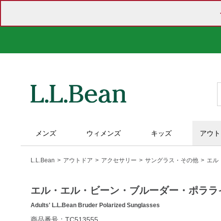
メンズ
ウィメンズ
キッズ
アウト
L.L.Bean
アウトドア
アクセサリー
サングラス・その他
エル
エル・エル・ビーン・ブルーダー・ポララ
Adults' L.L.Bean Bruder Polarized Sunglasses
https://www.llbean.co.jp/outdoor/accessories/accessories/g/
商品番号：TC513555