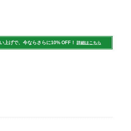
/outdoor/accessories/accessories/g/P125117.html
買い上げで、今ならさらに10% OFF！
詳細はこちら