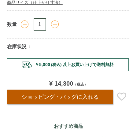
商品サイズ（仕上がり寸法）
数量
在庫状況：
Add
￥5,000
以上お買い上げで送料無料
(税込)
to
cart
options
¥ 14,300
（税込）
ショッピング・バッグ
に入れる
おすすめ商品