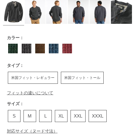
https://www.llbean.co.jp/mens/tops/sweatshirts/g/P90056.ht
カラー：
タイプ：
米国フィット・レギュラー
米国フィット・トール
フィットの違いについて
サイズ：
S
M
L
XL
XXL
XXXL
対応サイズ（ヌード寸法）