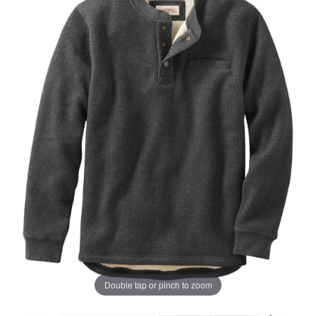
じ
ペ
ー
ジ
の
リ
ン
ク。
Double tap or pinch to zoom