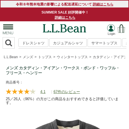
令和８年熊本地震の影響による配送遅延について
詳細はこちら
SUMMER SALE 好評開催中！
詳細はこちら
ドレスシャツ
カジュアルシャツ
サマートップス
L.L.Bean
メンズ
トップス
ウィンタートップス
カタディン・アイアン
メンズ カタディン・アイアン・ワークス・ボンド・ワッフル・
フリース・ヘンリー
https://www.llbean.co.jp/mens/tops/sweatshirts/g/P90056.htm
商品番号：
4.1
|
67件のレビュー
レ
ビ
25／26人（96%）の方がこの商品をおすすめできると評価していま
ュ
す。
ー
を
読
む.
同