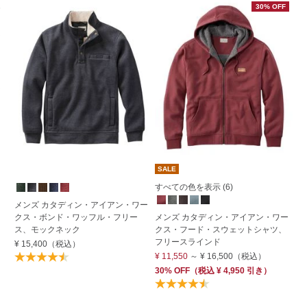
30% OFF
SALE
すべての色を表示 (6)
す
メンズ カタディン・アイアン・ワー
クス・ボンド・ワッフル・フリー
メンズ カタディン・アイアン・ワー
メ
ス、モックネック
クス・フード・スウェットシャツ、
ワ
フリースラインド
¥ 15,400
（税込）
¥ 
¥ 11,550
～
¥ 16,500
（税込）
30% OFF
（
税込
¥ 4,950
引き）