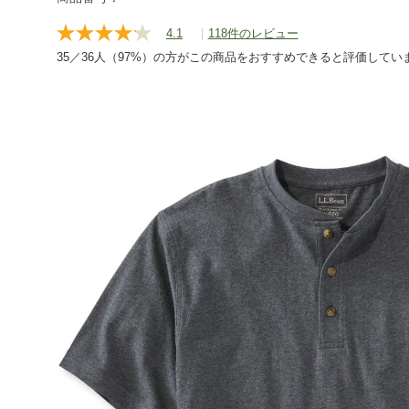
short/g/P71669.html
4.1
|
118件のレビュー
レ
ビ
35／36人（97%）の方がこの商品をおすすめできると評価してい
ュ
ー
を
読
む.
同
じ
ペ
ー
ジ
の
リ
ン
ク。