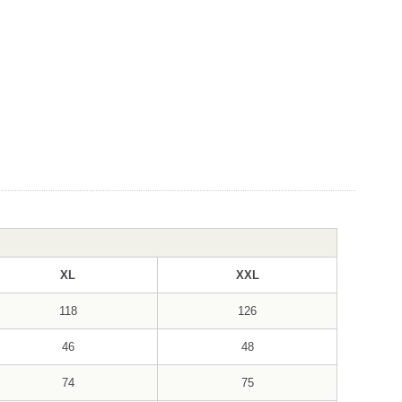
XL
XXL
118
126
46
48
74
75