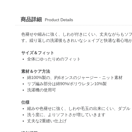
商品詳細
Product Details
色褪せや縮みに強く、しわが付きにくい、丈夫ながらもソ
す。繰り返しの洗濯後もきれいなシェイプと快適な着心地
サイズ＆フィット
全体にゆったりめのフィット
素材＆ケア方法
綿100%製の、約6オンスのジャージー・ニット素材
リブ編み部分は綿90%/ポリウレタン10%製
洗濯機の使用可
仕様
縮みや色褪せに強く、しわや毛玉の出来にくい、ダブル
洗う度に、よりソフトさが増していきます
丈夫な2重縫い仕上げ