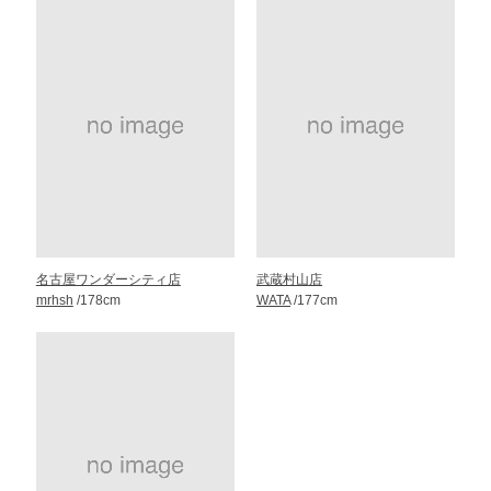
名古屋ワンダーシティ店
武蔵村山店
mrhsh
/178cm
WATA
/177cm