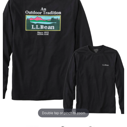
じ
ペ
ー
ジ
の
リ
ン
ク。
Double tap or pinch to zoom