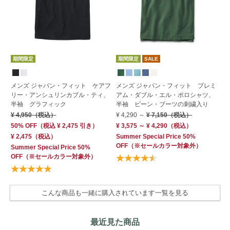
期間限定
SALE
期
期間限定
す
メンズ ジャパン・フィット プレミ
メンズ ジャパン・フィット ケアフ
アム・ダブル・エル・ポロシャツ、
メ
リー・アンシュリンカブル・ティ、
半袖 ビーン・ブーツの刺繍入り
ブ
半袖 グラフィック
¥ 4,290
～
¥ 7,150
（税込）
¥ 
¥ 4,950
（税込）
¥ 3,575 ～ ¥ 4,290
（税込）
30
50% OFF
（
税込
¥ 2,475
引き）
Summer Special Price 50%
Su
¥ 2,475
（税込）
OFF
（※セールカラー対象外）
フ
Summer Special Price 50%
対
OFF
（※セールカラー対象外）
こんな商品も一緒に購入されています一覧を見る
最近見た商品