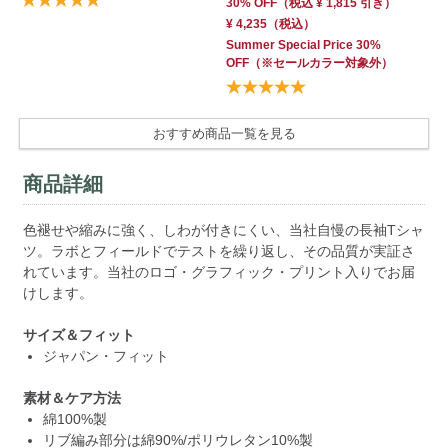
30
30% OFF
（
税込
¥ 1,815
引き）
Su
¥ 4,235
（税込）
フ
Summer Special Price 30%
対
OFF
（※セールカラー対象外）
おすすめ商品一覧を見る
商品詳細
色褪せや縮みに強く、しわが付きにくい、当社自慢の長袖Tシャ
ツ。ラボとフィールドでテストを繰り返し、その品質が実証さ
れています。当社のロゴ・グラフィック・プリント入りでお届
けします。
サイズ＆フィット
ジャパン・フィット
素材＆ケア方法
綿100%製
リブ編み部分は綿90%/ポリウレタン10%製