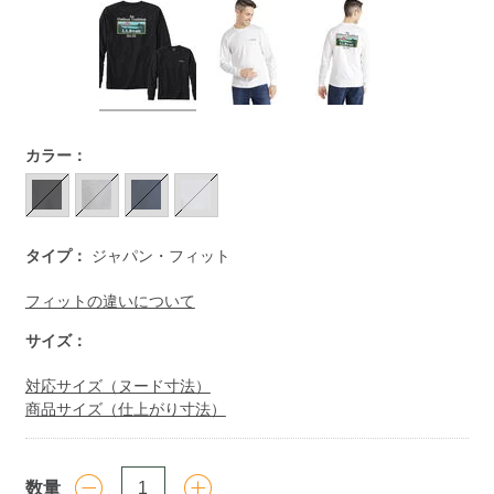
https://www.llbean.co.jp/mens/tops/tshirts-
カラー：
long/g/112B03.html
タイプ：
ジャパン・フィット
フィットの違いについて
サイズ：
対応サイズ（ヌード寸法）
商品サイズ（仕上がり寸法）
数量