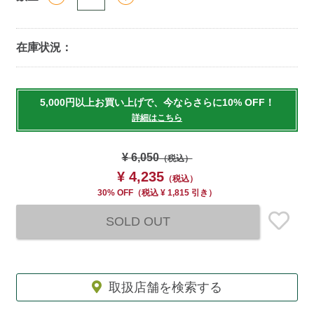
在庫状況：
Add
to
5,000円以上お買い上げで、今ならさらに10% OFF！
cart
詳細はこちら
options
¥ 6,050
（税込）
¥ 4,235
（税込）
30% OFF
（
税込
¥ 1,815 引き）
SOLD OUT
取扱店舗を検索する