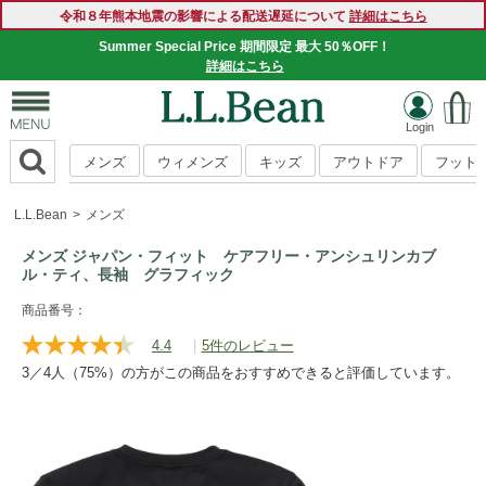
令和８年熊本地震の影響による配送遅延について
詳細はこちら
Summer Special Price 期間限定 最大 50％OFF！
詳細はこちら
メンズ
ウィメンズ
キッズ
アウトドア
フット
L.L.Bean
メンズ
メンズ ジャパン・フィット ケアフリー・アンシュリンカブ
ル・ティ、長袖 グラフィック
https://www.llbean.co.jp/mens/tops/tshirts-
商品番号：
long/g/112B03.html
4.4
|
5件のレビュー
レ
ビ
3／4人（75%）の方がこの商品をおすすめできると評価しています。
ュ
ー
を
読
む.
同