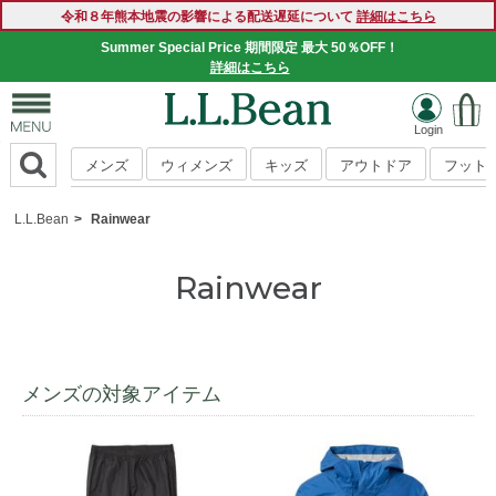
令和８年熊本地震の影響による配送遅延について
詳細はこちら
Summer Special Price 期間限定 最大 50％OFF！
詳細はこちら
メンズ
ウィメンズ
キッズ
アウトドア
フット
L.L.Bean
Rainwear
Rainwear
メンズの対象アイテム