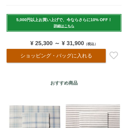
Add
to
5,000円以上お買い上げで、今ならさらに10% OFF！
cart
詳細はこちら
options
¥ 25,300
～
¥ 31,900
（税込）
ショッピング・バッグ
に入れる
おすすめ商品