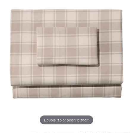
じ
ペ
ー
ジ
の
リ
ン
ク。
Double tap or pinch to zoom