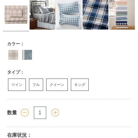
https://www.llbean.co.jp/homegoods/bedding/sheets/g/P120
カラー：
タイプ：
ツイン
フル
クイーン
キング
数量
在庫状況：