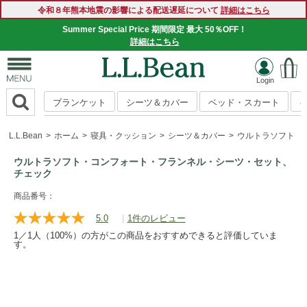
令和８年熊本地震の影響による配送遅延について
詳細はこちら
Summer Special Price 期間限定 最大 50％OFF！
詳細はこちら
ブランケット
シーツ＆カバー
ベッド・スカート
L.L.Bean
ホーム
寝具・クッション
シーツ＆カバー
ウルトラソフト・
ウルトラソフト・コンフォート・フランネル・シーツ・セット、
チェック
https://www.llbean.co.jp/homegoods/bedding/sheets/g/P120
商品番号：
5.0
|
1件のレビュー
レ
ビ
1／1人（100%）の方がこの商品をおすすめできると評価していま
ュ
す。
ー
を
読
む.
同