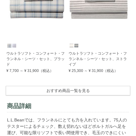
ウルトラソフト・コンフォート・フ
ウルトラソフト・コンフォート・フ
ウ
ランネル・シーツ・セット、プラッ
ランネル・シーツ・セット、ストラ
ラ
ド
イプ
ー
¥ 7,700
～
¥ 31,900
（税込）
¥ 25,300
～
¥ 31,900
（税込）
¥ 
おすすめ商品一覧を見る
商品詳細
L.L.Beanでは、フランネルにとても力を入れています。75人の
テスターによるチェック、数え切れないほどポルトガルへ足を
運び、可能な限りソフトで長い間使用でき、毛玉のできにくい