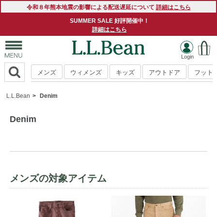
令和８年熊本地震の影響による配送遅延について
詳細はこちら
SUMMER SALE 好評開催中！
詳細はこちら
メンズ
ウィメンズ
キッズ
アウトドア
フット
L.L.Bean
Denim
Denim
メンズの対象アイテム