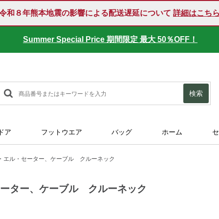
令和８年熊本地震の影響による配送遅延について
詳細はこち
Summer Special Price 期間限定 最大 50％OFF！
検索
ドア
フットウエア
バッグ
ホーム
セ
・エル・セーター、ケーブル クルーネック
セーター、ケーブル クルーネック
tml