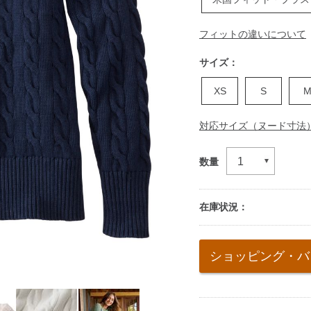
フィットの違いについて
サイズ：
XS
S
対応サイズ（ヌード寸法
数量
在庫状況：
Add
to
ショッピング・バ
cart
options