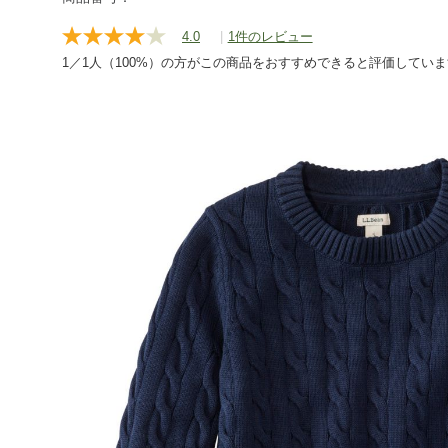
4.0
|
1件のレビュー
レ
ビ
1／1人（100%）の方がこの商品をおすすめできると評価してい
ュ
ー
を
読
む.
同
じ
ペ
ー
ジ
の
リ
ン
ク。