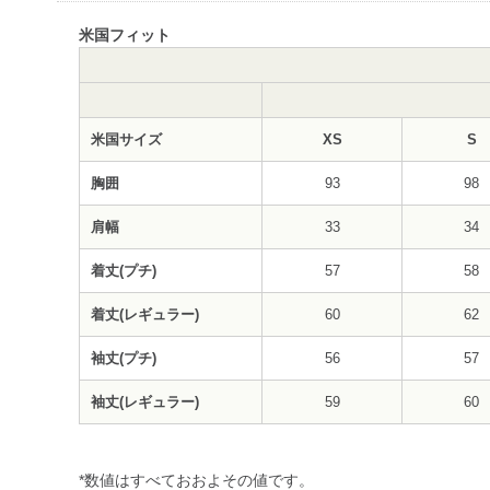
米国フィット
米国サイズ
XS
S
胸囲
93
98
肩幅
33
34
着丈(プチ)
57
58
着丈(レギュラー)
60
62
袖丈(プチ)
56
57
袖丈(レギュラー)
59
60
*数値はすべておおよその値です。