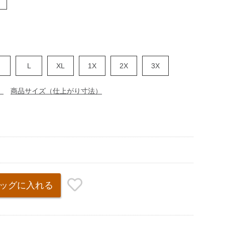
M
L
XL
1X
2X
3X
）
商品サイズ（仕上がり寸法）
ッグ
に入れる