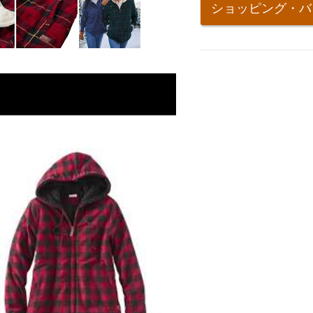
ショッピング・バ
cart
options