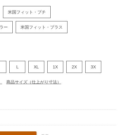
米国フィット・プチ
ラー
米国フィット・プラス
M
L
XL
1X
2X
3X
）
商品サイズ（仕上がり寸法）