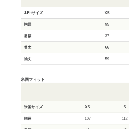
J-Fitサイズ
XS
胸囲
95
肩幅
37
着丈
66
袖丈
59
米国フィット
米国サイズ
XS
S
胸囲
107
112