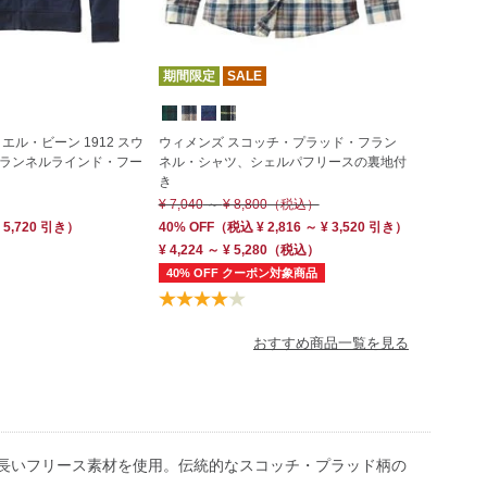
期間限定
SALE
エル・ビーン 1912 スウ
ウィメンズ スコッチ・プラッド・フラン
ランネルラインド・フー
ネル・シャツ、シェルパフリースの裏地付
き
¥ 7,040
～
¥ 8,800
（税込）
 5,720
引き）
40% OFF
（
税込
¥ 2,816 ～ ¥ 3,520 引き）
¥ 4,224 ～ ¥ 5,280
（税込）
40% OFF クーポン対象商品
おすすめ商品一覧を見る
長いフリース素材を使用。伝統的なスコッチ・プラッド柄の