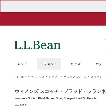
メンズ
ウィメンズ
キッズ
アウト
L.L.Bean
ウィメンズ
トップス
カジュアルシャツ
スコッチ・
ウィメンズ スコッチ・プラッド・フラン
Women's Scotch Plaid Flannel Shirt, Sherpa-Lined Zip Hoodie
https://www.llbean.co.jp/womens/tops/casual-
商品番号：