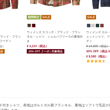
期間限定
SALE
SALE
ウィメンズ スコッチ・プラッド・フラン
ウィメンズ エル・
プラッド・フラン
ネル・シャツ、シェルパフリースの裏地付
ェットシャツ、フ
フーディ
き
ディ
込）
¥ 4,224
（税込）
¥ 14,300
（税込）
40% OFF
（
税込
¥
商品
20% OFF クーポン対象商品
¥ 8,580
（税込）
ード付きシャツ。表地はポルトガル製フランネル、裏地はソフトで毛足の