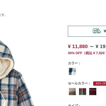
ます。
https://www.llbean.co.jp
￥
shirts/g/P121603.html
¥ 11,880
～
¥ 19
40% OFF
（
税込
¥ 7,920
カラー：
セールカラー：
40% OF
タイプ：