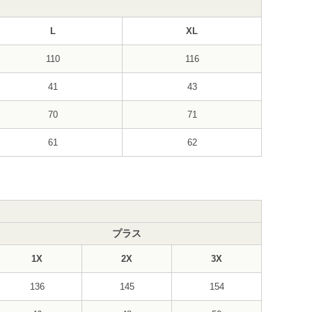
L
XL
110
116
41
43
70
71
61
62
プラス
1X
2X
3X
136
145
154