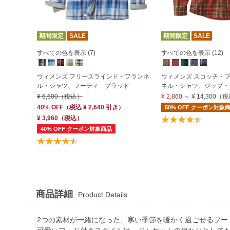
期間限定
SALE
期間限定
SALE
すべての色を表示 (7)
すべての色を表示 (12)
ウィメンズ フリースラインド・フランネ
ウィメンズ スコッチ・
ル・シャツ、フーディ プラッド
ネル・シャツ、ジップ・
¥ 6,600
（税込）
¥ 2,860
～
¥ 14,300
（税
40% OFF
（
税込
¥ 2,640
引き）
50% OFF クーポン対象
¥ 3,960
（税込）
40% OFF クーポン対象商品
商品詳細
Product Details
2つの素材が一緒になった、寒い季節を暖かく過ごせるフ