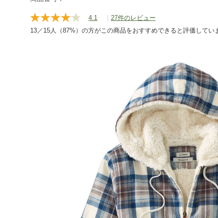
shirts/g/P121603.html
4.1
|
27件のレビュー
レ
ビ
13／15人（87%）の方がこの商品をおすすめできると評価してい
ュ
ー
を
読
む.
同
じ
ペ
ー
ジ
の
リ
ン
ク。