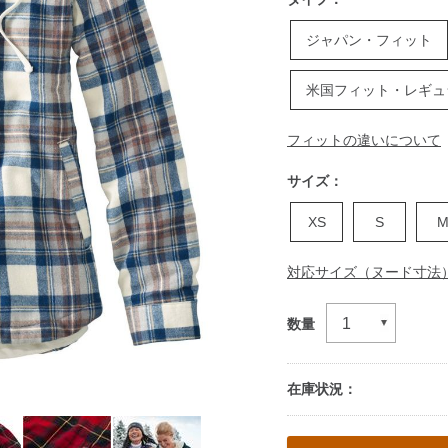
ジャパン・フィット
米国フィット・レギュ
フィットの違いについて
サイズ：
XS
S
対応サイズ（ヌード寸法
数量
在庫状況：
Add
to