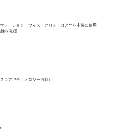
ンサレーション・ウィズ・クロス・コア™を中綿に使用
温性を発揮
ロスコア™テクノロジー搭載）
き