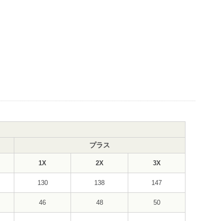
プラス
1X
2X
3X
130
138
147
46
48
50