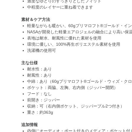
適度なゆとりのすっきりとしたフィット
中程度のレイヤーに重ね着できます
素材＆ケア方法
軽量ながらも暖かい、60gプリマロフト®ゴールド・イ
NASAが開発した軽量エアロジェルの融合により高い保
表地は耐水、耐風性に優れた素材を使用
環境に優しい、100%再生ポリエステル素材を使用
洗濯機の使用可
主な仕様
耐水性：あり
耐風性：あり
中綿：あり（60gプリマロフト®ゴールド・ウィズ・ク
ポケット：両脇、左胸、右内側（ジッパー開閉）
フード：なし
前開き：ジッパー
収納：可（右内側ポケット、ジッパープル2つ付き）
重さ：約363g
追加情報
内側にオーディオ・ポート付きのメディア・ポケット付