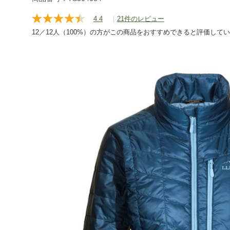
4.4
|
21件のレビュー
レ
ビ
12／12人（100%）の方がこの商品をおすすめできると評価して
ュ
ー
を
読
む.
同
じ
ペ
ー
ジ
の
リ
ン
ク。