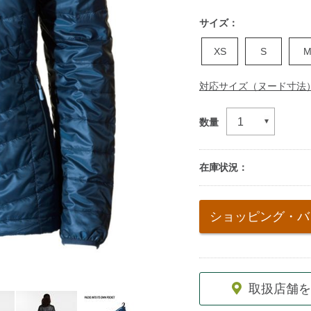
サイズ：
XS
S
対応サイズ（ヌード寸法
数量
在庫状況：
Add
to
ショッピング・バ
cart
options
取扱店舗を