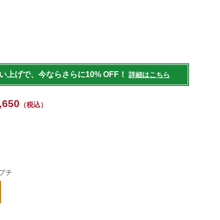
/womens/outer/down/g/P119872.html
買い上げで、今ならさらに10% OFF！
詳細はこちら
,650
（税込）
プチ