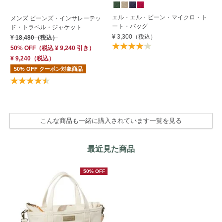
エル・エル・ビーン・マイクロ・ト
メンズ ビーンズ・インサレーテッ
ビ
ート・バッグ
ド・トラベル・ジャケット
¥ 
¥ 3,300
（税込）
¥ 18,480
（税込）
50% OFF
（
税込
¥ 9,240
引き）
¥ 9,240
（税込）
50% OFF クーポン対象商品
こんな商品も一緒に購入されています一覧を見る
最近見た商品
50% OFF