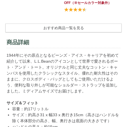
OFF
（※セールカラー対象外）
ラ
ー
おすすめ商品一覧を見る
商品詳細
1944年にその原点となるビーンズ・アイス・キャリアを初めて
紹介して以来、L.L.Beanのアイコンとして世界で愛されるボー
ト・アンド・トート。オリジナルと同じ丈夫なコットン・キャ
ンバスを使用したクラシックなスタイル、優れた耐久性はその
ままに、クロスボディ・バッグとしてもご使用いただけるよ
う、便利な取り外しが可能なショルダー・ストラップを追加し
ました。ミディアムサイズでお届けします。
サイズ＆フィット
容量：約17リットル
サイズ：約高さ31 x 幅33 x 奥行き15cm（高さはハンドルを
除く本体部分の高さ、幅、奥行きは底面の大きさです）
ハンドルの高さ：約15cm