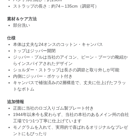
ストラップの長さ：約74～135cm（調節可）
素材＆ケア方法
部分洗い
仕様
本体は丈夫な24オンスのコットン・キャンバス
トップはジッパー開閉
ジッパー・プルは当社のアイコン、ビーン・ブーツの靴紐か
らインスパイアされたデザイン
ショルダー・ストラップは長さの調節と取り外しが可能
内側にジッパー・ポケット付き
キャンバスで補強済みの2層構造で、丈夫に仕上げたフラッ
トなボトム
追加情報
正面に当社のロゴ入りゴム製プレート付き
1944年以来今も変わらず、当社の本社のあるメイン州の自社
工場で1つ1つ丁寧に仕上げています
モノグラムを入れて、実用的で喜ばれるオリジナルなプレゼ
ントにもぴったり