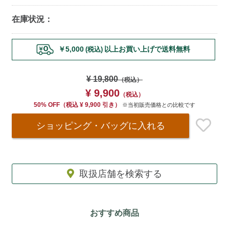
在庫状況：
Add
￥5,000
以上お買い上げで送料無料
(税込)
to
cart
options
¥ 19,800
（税込）
¥ 9,900
（税込）
50% OFF
（
税込
¥ 9,900 引き）
※当初販売価格との比較です
ショッピング・バッグ
に入れる
取扱店舗を検索する
おすすめ商品