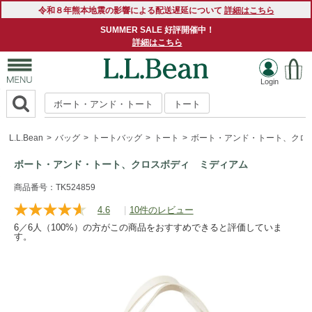
令和８年熊本地震の影響による配送遅延について
詳細はこちら
SUMMER SALE 好評開催中！
詳細はこちら
ボート・アンド・トート
トート
L.L.Bean
バッグ
トートバッグ
トート
ボート・アンド・トート、クロ
ボート・アンド・トート、クロスボディ ミディアム
https://www.llbean.co.jp/tote-
商品番号：TK524859
travel/totebag/tote/g/P1000010394.html
4.6
|
10件のレビュー
レ
ビ
6／6人（100%）の方がこの商品をおすすめできると評価していま
ュ
す。
ー
を
読
む.
同
じ