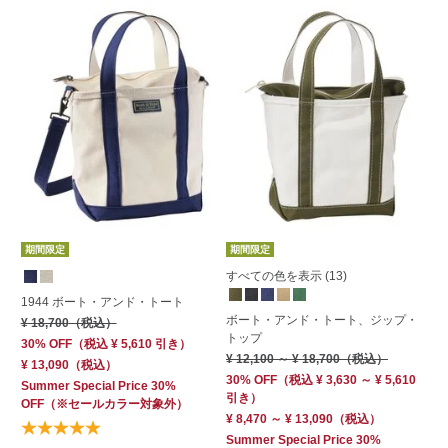
期間限定
期間限定
期
すべての色を表示 (13)
す
1944 ボート・アンド・トート
ボート・アンド・トート、ジップ・
ボ
¥ 18,700
（税込）
トップ
ン
30% OFF
（
税込
¥ 5,610
引き）
¥ 12,100
～
¥ 18,700
（税込）
¥ 
¥ 13,090
（税込）
30% OFF
（
税込
¥ 3,630 ～ ¥ 5,610
30
Summer Special Price 30%
引き）
ク
OFF
（※セールカラー対象外）
¥ 8,470 ～ ¥ 13,090
（税込）
商
Summer Special Price 30%
Su