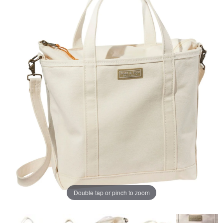
ペ
ー
ジ
の
リ
ン
ク。
Double tap or pinch to zoom