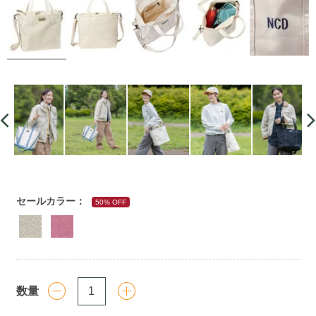
https://www.llbean.co.jp/tote-
セールカラー：
50% OFF
travel/totebag/tote/g/P1000010394.html
数量