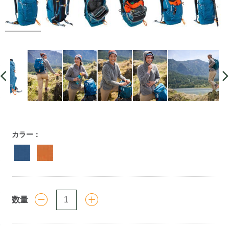
https://www.llbean.co.jp/outdoor/camp-
カラー：
hiking/backpack/g/P130016.html
数量