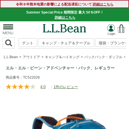
令和８年熊本地震の影響による配送遅延について
詳細はこちら
Summer Special Price 期間限定 最大 50％OFF！
詳細はこちら
テント
キャンプ・チェア＆テーブル
寝袋・ブランケッ
L.L.Bean
アウトドア
キャンプ＆ハイキング
バックパック・ダッフル
エル・エル・ビーン・アドベンチャー・パック、レギュラー
https://www.llbean.co.jp/outdoor/camp-
商品番号：TC522028
hiking/backpack/g/P130016.html
4.0
|
1件のレビュー
レ
ビ
ュ
ー
を
読
む.
同
じ