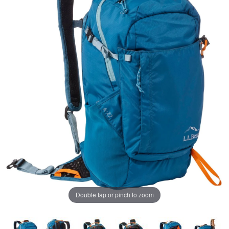
ペ
ー
ジ
の
リ
ン
ク。
Double tap or pinch to zoom