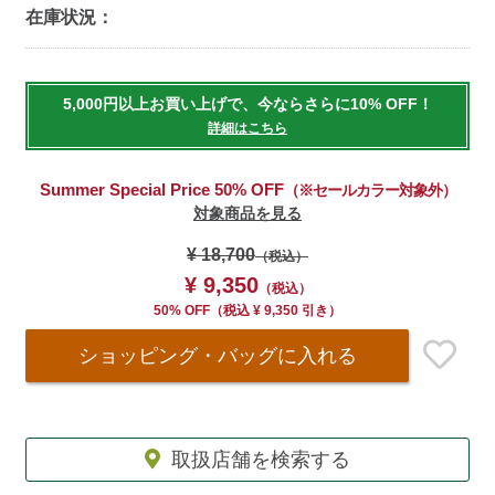
在庫状況：
Add
to
5,000円以上お買い上げで、今ならさらに10% OFF！
cart
詳細はこちら
options
Summer Special Price 50% OFF
（※セールカラー対象外）
対象商品を見る
¥ 18,700
（税込）
¥ 9,350
（税込）
50% OFF
（
税込
¥ 9,350 引き）
ショッピング・バッグ
に入れる
取扱店舗を検索する