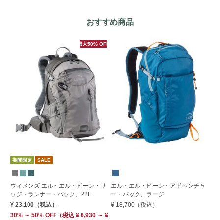
おすすめ商品
最大50% OFF
期間限定
SALE
ウィメンズ エル・エル・ビーン・リ
エル・エル・ビーン・アドベンチャ
エ
ッジ・ランナー・パック、22L
ー・パック、ラージ
ー
¥ 23,100
（税込）
¥ 18,700
（税込）
¥ 
30% ～ 50% OFF
（
税込
¥ 6,930 ～ ¥