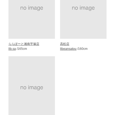
ららぽーと湘南平塚店
高松店
llb.sa
/165cm
llbeansatou
/160cm