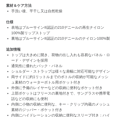
素材＆ケア方法
手洗い後、平干し又は自然乾燥
仕様
表地はブルーサイン®認証の210デニールの再生ナイロン
100%製リップストップ
裏地はブルーサイン®認証の210デニールのナイロン100%製
追加情報
トップは大きめに開き、荷物の出し入れも容易なパネル・ロ
ード・デザインを採用
通気性に優れたバック・パネル
ショルダー・ストラップは様々な肩幅に対応可能なデザイン
両サイドに約1リットルまでのボトルの収納が可能なメッシ
ュ素材のウォーターボトル用ポケット付き
外側に予備のレイヤーなどの収納に便利なポケット付き
上部ポケットはフリースの裏地付きで、サングラスや携帯電
話などの収納にも便利
内側に小物の収納に便利な、キー・クリップ内蔵のメッシュ
素材のジッパー・ポケット付き
内側にハイドレーションの収納に便利なスリーブ付き：ハイ