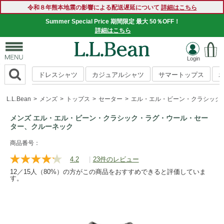
令和８年熊本地震の影響による配送遅延について
詳細はこちら
Summer Special Price 期間限定 最大 50％OFF！
詳細はこちら
ドレスシャツ
カジュアルシャツ
サマートップス
L.L.Bean
メンズ
トップス
セーター
エル・エル・ビーン・クラシック
メンズ エル・エル・ビーン・クラシック・ラグ・ウール・セー
ター、クルーネック
https://www.llbean.co.jp/mens/tops/sweater/g/P123770.html
商品番号：
4.2
|
23件のレビュー
レ
ビ
12／15人（80%）の方がこの商品をおすすめできると評価していま
ュ
す。
ー
を
読
む.
同