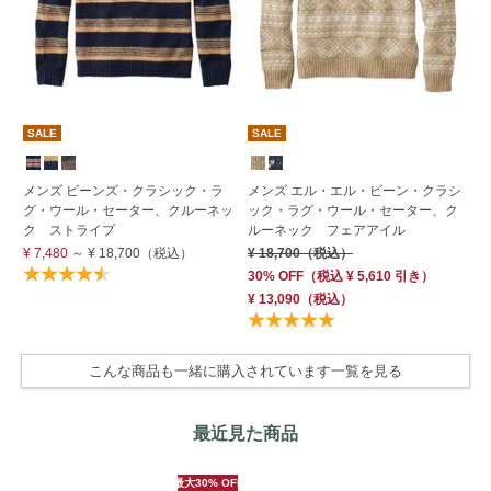
SALE
SALE
S
メンズ ビーンズ・クラシック・ラ
メンズ エル・エル・ビーン・クラシ
メ
グ・ウール・セーター、クルーネッ
ック・ラグ・ウール・セーター、ク
ッ
ク ストライプ
ルーネック フェアアイル
ル
¥ 7,480
～
¥ 18,700
（税込）
¥ 18,700
（税込）
¥ 
30% OFF
（
税込
¥ 5,610
引き）
60
¥ 13,090
（税込）
¥ 
こんな商品も一緒に購入されています一覧を見る
最近見た商品
最大30% OFF