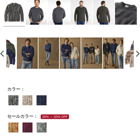
https://www.llbean.co.jp/mens/tops/sweater/g/P123770.html
カラー：
セールカラー：
26% ～ 30% OFF