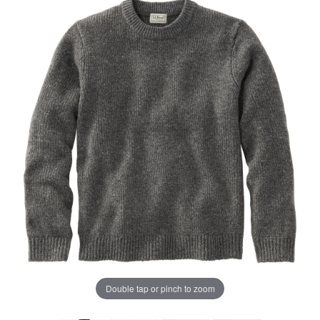
じ
ペ
ー
ジ
の
リ
ン
ク。
Double tap or pinch to zoom