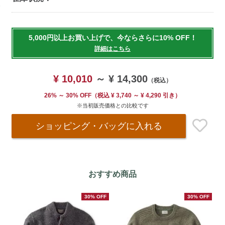
Add
to
5,000円以上お買い上げで、今ならさらに10% OFF！
cart
詳細はこちら
options
¥ 10,010
～
¥ 14,300
（税込）
26% ～ 30% OFF
（
税込
¥ 3,740 ～ ¥ 4,290 引き）
※当初販売価格との比較です
ショッピング・バッグ
に入れる
おすすめ商品
30% OFF
30% OFF