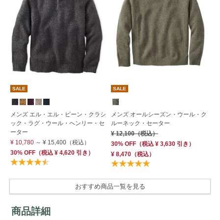
SALE
SALE
メンズ エル・エル・ビーン・クラシ
メンズ オールシーズン・ウール・ク
メ
ック・ラグ・ウール・ヘンリー・セ
ルーネック・セーター
グ
ーター
ク
¥ 12,100
（税込）
¥ 10,780
～
¥ 15,400
（税込）
¥ 
30% OFF
（
税込
¥ 3,630
引き）
30% OFF
（
税込
¥ 4,620
引き）
¥ 8,470
（税込）
おすすめ商品一覧を見る
商品詳細