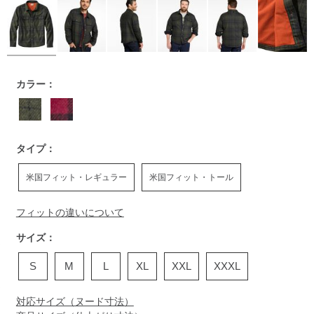
https://www.llbean.co.jp/mens/tops/casual-
カラー：
shirts/g/P20010175.html
タイプ：
米国フィット・レギュラー
米国フィット・トール
フィットの違いについて
サイズ：
S
M
L
XL
XXL
XXXL
対応サイズ（ヌード寸法）