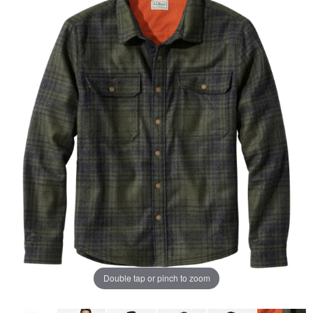
ー
ジ
の
リ
ン
ク。
Double tap or pinch to zoom