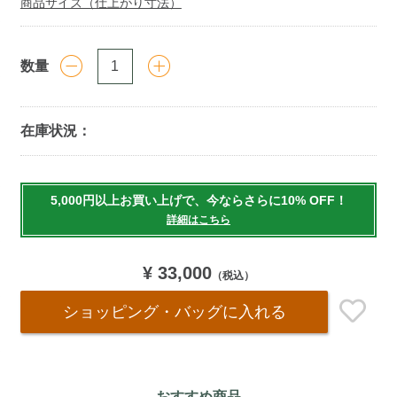
商品サイズ（仕上がり寸法）
数量
在庫状況：
Add
to
5,000円以上お買い上げで、今ならさらに10% OFF！
cart
詳細はこちら
options
¥ 33,000
（税込）
ショッピング・バッグ
に入れる
おすすめ商品