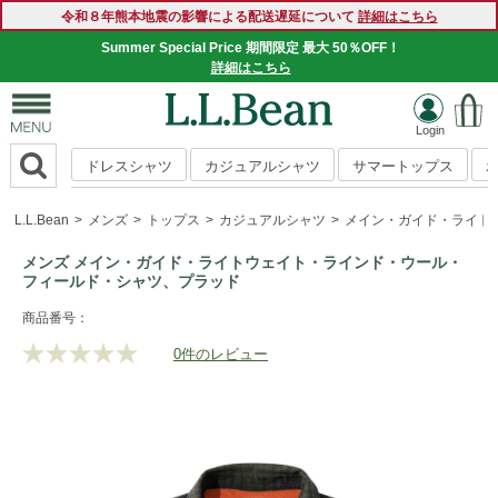
令和８年熊本地震の影響による配送遅延について
詳細はこちら
Summer Special Price 期間限定 最大 50％OFF！
詳細はこちら
ドレスシャツ
カジュアルシャツ
サマートップス
L.L.Bean
メンズ
トップス
カジュアルシャツ
メイン・ガイド・ライト
メンズ メイン・ガイド・ライトウェイト・ラインド・ウール・
フィールド・シャツ、プラッド
https://www.llbean.co.jp/mens/tops/casual-
商品番号：
shirts/g/P20010175.html
0件のレビュー
評
価
値
な
し.
同
じ
ペ