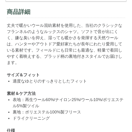
商品詳細
丈夫で暖かいウール混紡素材を使用した、当社のクラシックな
フランネルのようなルックスのシャツ。ソフトで音が出にく
く、嫌な臭いを抑え、湿っても暖かさを発揮する天然ウール
は、ハンターやアウトドア愛好家たちが長年にわたり愛用して
いる素材です。フィールドにも日常にも最適な、軽量で着回し
やすく着映えする、プラッド柄の裏地付きスタイルでお届けし
ます。
サイズ＆フィット
適度なゆとりのすっきりとしたフィット
素材＆ケア方法
表地：再生ウール60%/ナイロン25%/ウール10%/ポリエステ
ル5%製ツイル
裏地：ポリエステル100%製フリース
ドライクリーニング
仕様