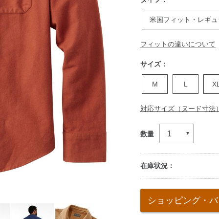
米国フィット・レギュ
フィットの違いについて
サイズ：
M
L
X
対応サイズ（ヌード寸法
数量
在庫状況：
Add
to
ショッピング・バ
cart
options