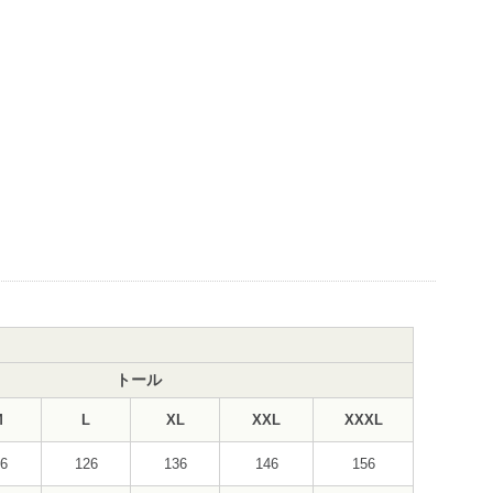
トール
M
L
XL
XXL
XXXL
16
126
136
146
156