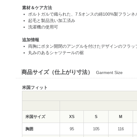
素材＆ケア方法
ポルトガルで織られた、7.5オンスの綿100%製フランネ
起毛と製品洗い加工済み
洗濯機の使用可
追加情報
両胸にボタン開閉のアングルを付けたデザインのフラッ
丸みのあるシャツテールの裾
商品サイズ（仕上がり寸法）
Garment Size
米国フィット
米国サイズ
XS
S
M
胸囲
95
105
116