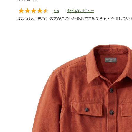
4.5
|
48件のレビュー
レ
ビ
19／21人（90%）の方がこの商品をおすすめできると評価してい
ュ
ー
を
読
む.
同
じ
ペ
ー
ジ
の
リ
ン
ク。