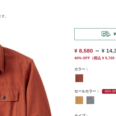
ます。
https://www.llbean.co.jp/
￥
¥ 8,580
～
¥ 14,
40% OFF
（
税込
¥ 5,720
カラー：
セールカラー：
40% OF
タイプ：