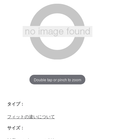
じ
ペ
ー
ジ
の
リ
ン
ク。
Double tap or pinch to zoom
https://www.llbean.co.jp/mens/outer/down/g/P128043.html
タイプ：
フィットの違いについて
サイズ：