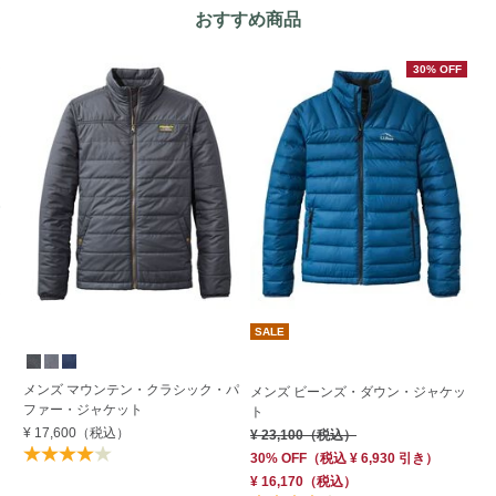
おすすめ商品
30% OFF
SALE
メンズ マウンテン・クラシック・パ
メ
メンズ ビーンズ・ダウン・ジャケッ
ファー・ジャケット
ャ
ト
¥ 17,600
（税込）
¥ 
¥ 23,100
（税込）
30% OFF
（
税込
¥ 6,930
引き）
¥ 16,170
（税込）