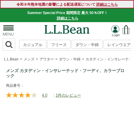
令和８年熊本地震の影響による配送遅延について
詳細はこちら
Summer Special Price 期間限定 最大 50％OFF！
詳細はこちら
カジュアル
フリース
ダウン・中綿
レインウエア
L.L.Bean
メンズ
アウター
ダウン・中綿
カタディン・インサレーテッ
メンズ カタディン・インサレーテッド・フーディ、カラーブロ
ック
https://www.llbean.co.jp/mens/outer/down/g/P128043.html
商品番号：
4.0
|
1件のレビュー
レ
ビ
ュ
ー
を
読
む.
同