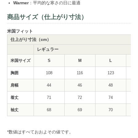
Warmer
：平均的な寒さの日に最適
商品サイズ（仕上がり寸法）
米国フィット
仕上がり寸法（cm）
レギュラー
米国サイズ
S
M
L
胸囲
108
116
123
肩幅
44
46
48
着丈
71
72
74
袖丈
68
69
70
*数値はすべておおよその値です。