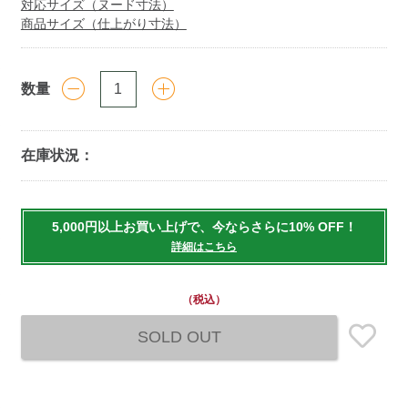
対応サイズ（ヌード寸法）
商品サイズ（仕上がり寸法）
数量
在庫状況：
Add
to
5,000円以上お買い上げで、今ならさらに10% OFF！
cart
詳細はこちら
options
（税込）
SOLD OUT