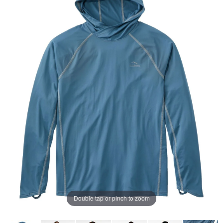
ー
ジ
の
リ
ン
ク。
Double tap or pinch to zoom