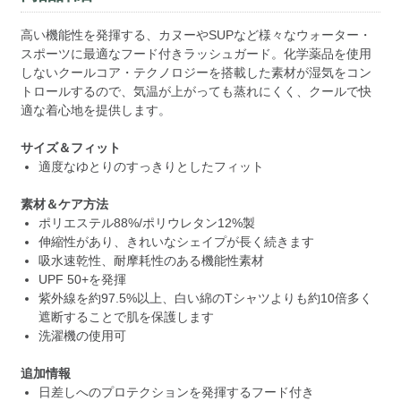
高い機能性を発揮する、カヌーやSUPなど様々なウォーター・
スポーツに最適なフード付きラッシュガード。化学薬品を使用
しないクールコア・テクノロジーを搭載した素材が湿気をコン
トロールするので、気温が上がっても蒸れにくく、クールで快
適な着心地を提供します。
サイズ＆フィット
適度なゆとりのすっきりとしたフィット
素材＆ケア方法
ポリエステル88%/ポリウレタン12%製
伸縮性があり、きれいなシェイプが長く続きます
吸水速乾性、耐摩耗性のある機能性素材
UPF 50+を発揮
紫外線を約97.5%以上、白い綿のTシャツよりも約10倍多く
遮断することで肌を保護します
洗濯機の使用可
追加情報
日差しへのプロテクションを発揮するフード付き