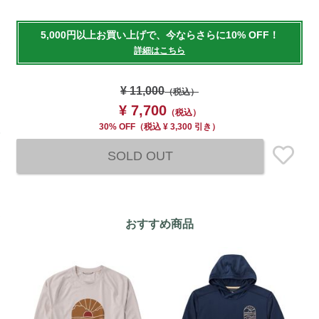
Add
to
5,000円以上お買い上げで、今ならさらに10% OFF！
cart
詳細はこちら
options
¥ 11,000
（税込）
¥ 7,700
（税込）
30% OFF
（
税込
¥ 3,300 引き）
SOLD OUT
おすすめ商品