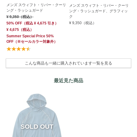
メンズ スウィフト・リバー・クーリ
メ
メンズ スウィフト・リバー・クーリ
ング・ラッシュガード
ン
ング・ラッシュガード、グラフィッ
ク
¥ 9,350
（税込）
¥ 
¥ 9,350
（税込）
50% OFF
（
税込
¥ 4,675
引き）
50
¥ 4,675
（税込）
¥ 
Summer Special Price 50%
Su
OFF
（※セールカラー対象外）
OF
こんな商品も一緒に購入されています一覧を見る
最近見た商品