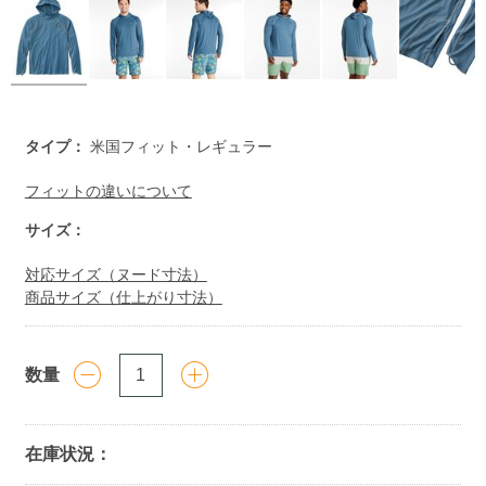
https://www.llbean.co.jp/mens/activewear/swimwear/g/P128
タイプ：
米国フィット・レギュラー
フィットの違いについて
サイズ：
対応サイズ（ヌード寸法）
商品サイズ（仕上がり寸法）
数量
在庫状況：