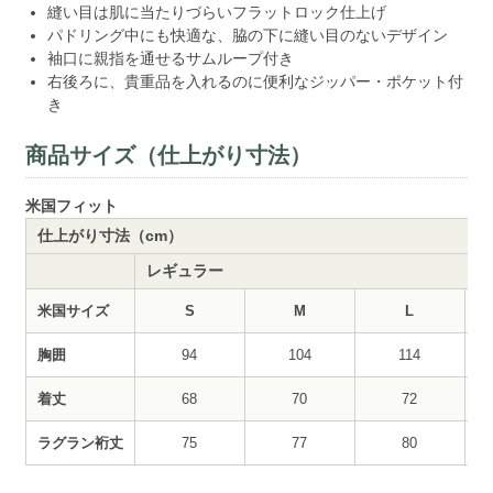
縫い目は肌に当たりづらいフラットロック仕上げ
パドリング中にも快適な、脇の下に縫い目のないデザイン
袖口に親指を通せるサムループ付き
右後ろに、貴重品を入れるのに便利なジッパー・ポケット付
き
商品サイズ（仕上がり寸法）
米国フィット
仕上がり寸法（cm）
レギュラー
米国サイズ
S
M
L
胸囲
94
104
114
着丈
68
70
72
ラグラン裄丈
75
77
80