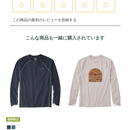
こんな商品も一緒に購入されています
期間限定
期