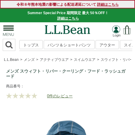
令和８年熊本地震の影響による配送遅延について
詳細はこちら
Summer Special Price 期間限定 最大 50％OFF！
詳細はこちら
トップス
パンツ＆ショートパンツ
アウター
スイ
L.L.Bean
メンズ
アクティブウエア
スイムウエア
スウィフト・リバー
メンズ スウィフト・リバー・クーリング・フード・ラッシュガ
ード
https://www.llbean.co.jp/mens/activewear/swimwear/g/P128
商品番号：
0件のレビュー
評
価
値
な
し.
同
じ
ペ