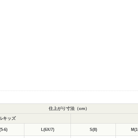
仕上がり寸法（cm）
ルキッズ
5-6)
L(6X/7)
S(8)
M(1