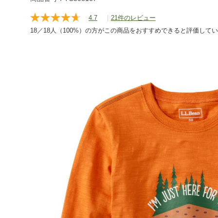
apparels/tops/g/P123255.html
4.7
|
21件のレビュー
レ
ビ
18／18人（100%）の方がこの商品をおすすめできると評価して
ュ
ー
を
読
む.
同
じ
ペ
ー
ジ
の
リ
ン
ク。