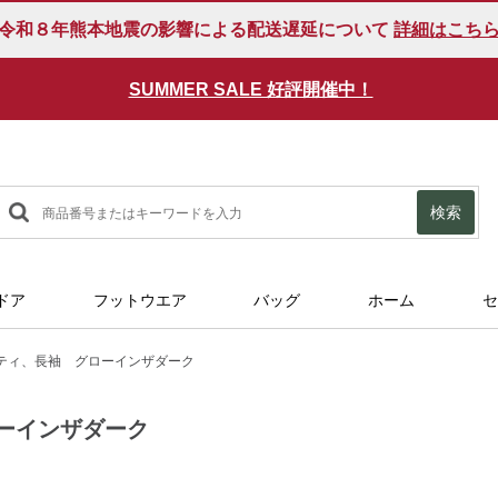
令和８年熊本地震の影響による配送遅延について
詳細はこち
SUMMER SALE 好評開催中！
検索
ドア
フットウエア
バッグ
ホーム
セ
ティ、長袖 グローインザダーク
ーインザダーク