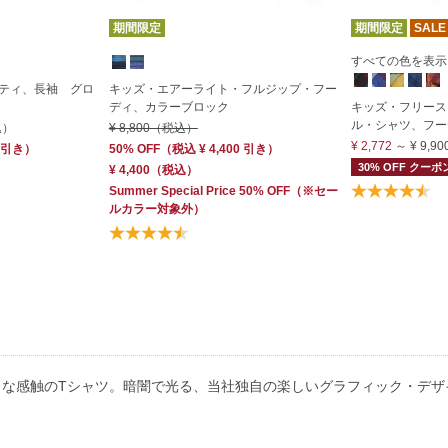
期間限定
期間限定
SALE
すべての色を表示 (
ティ、長袖 グロ
キッズ・エアーライト・フルジップ・フー
ディ、カラーブロック
キッズ・フリース
ル・シャツ、フー
込）
¥ 8,800
（税込）
¥ 2,772
～
¥ 9,90
引き）
50% OFF
（
税込
¥ 4,400
引き）
30% OFF クー
¥ 4,400
（税込）
Summer Special Price 50% OFF
（※セー
ルカラー対象外）
トな感触のTシャツ。暗闇で光る、当社独自の楽しいグラフィック・デザ