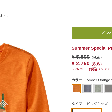
います。
https://www.llbean.co.jp/k
￥
apparels/tops/g/P123255
Summer Special P
¥ 5,500
（税込）
¥ 2,750
（税込）
50% OFF
（
税込
¥ 2,750
カラー：
Amber Orange 
タイプ：
ビッグキッズ