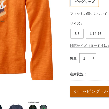
ビッグキッズ
フィットの違いについて
サイズ：
S 8
L 14-16
対応サイズ（ヌード寸法
数量
在庫状況：
Add
to
ショッピング・バ
cart
options