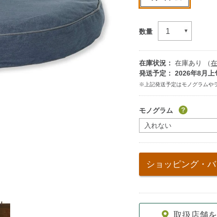
数量
在庫状況：
在庫あり （
発送予定： 2026年8月上
Add
to
モノグラム
cart
options
ショッピング・バ
取扱店舗を