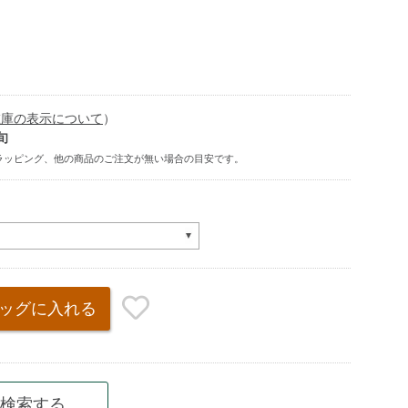
在庫の表示について
）
旬
ッグ
に入れる
検索する