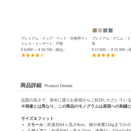
プレミアム・ドッグ・ベッド・交換用マッ
プレミアム・デニム・ド
トレス・インサート、円形
形
¥ 8,690
～
¥ 18,700
（税込）
¥ 17,600
～
¥ 31,900
（
商品詳細
Product Details
品質の高さで、長年に渡りお客様からご好評いただいてい
※画像とは異なり、この商品のモノグラムは座面への刺繍
サイズ＆フィット
スモール
：約直径64 x 高さ8cm、猫や体重11kgまでの
ミディアム
：約直径91 x 高さ10cm、体重11～27kgの