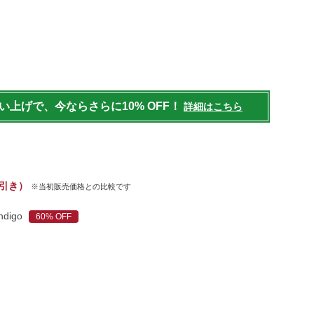
/homegoods/pet/dogbed-
l
買い上げで、今ならさらに10% OFF！
詳細はこちら
0 引き）
※当初販売価格との比較です
Indigo
60% OFF