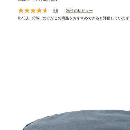
cover/g/0CCY720000.html
4.6
|
26件のレビュー
レ
ビ
0／1人（0%）の方がこの商品をおすすめできると評価しています
ュ
ー
を
読
む.
同
じ
ペ
ー
ジ
の
リ
ン
ク。