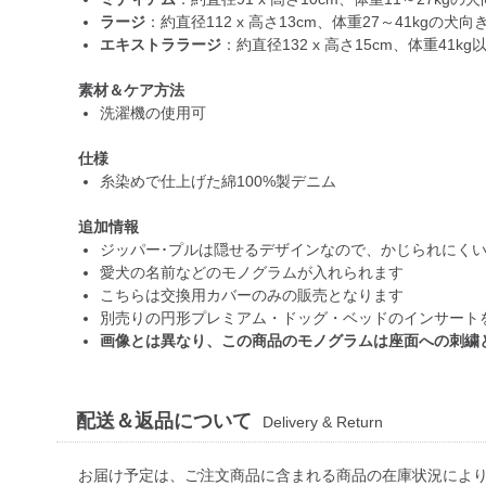
ラージ
：約直径112 x 高さ13cm、体重27～41kgの犬向
エキストララージ
：約直径132 x 高さ15cm、体重41k
素材＆ケア方法
洗濯機の使用可
仕様
糸染めで仕上げた綿100%製デニム
追加情報
ジッパー･プルは隠せるデザインなので、かじられにく
愛犬の名前などのモノグラムが入れられます
こちらは交換用カバーのみの販売となります
別売りの円形プレミアム・ドッグ・ベッドのインサート
画像とは異なり、この商品のモノグラムは座面への刺繍
配送＆返品について
Delivery & Return
お届け予定は、ご注文商品に含まれる商品の在庫状況によ