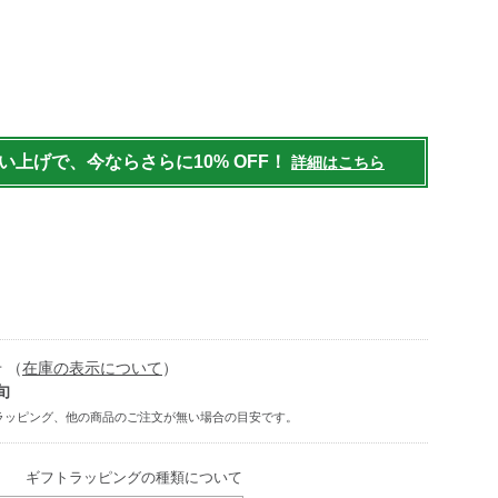
/homegoods/bedding/pillows/g/1000175819.html
買い上げで、今ならさらに10% OFF！
詳細はこちら
 （
在庫の表示について
）
旬
ギフトラッピングの種類について