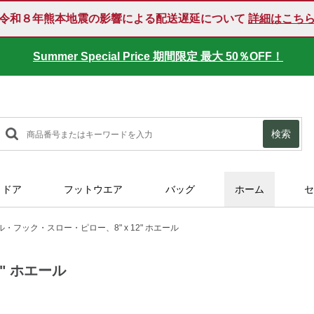
令和８年熊本地震の影響による配送遅延について
詳細はこち
Summer Special Price 期間限定 最大 50％OFF！
検索
トドア
フットウエア
バッグ
ホーム
セ
ル・フック・スロー・ピロー、8" x 12" ホエール
" ホエール
175819.html