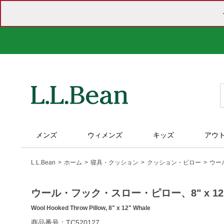
メンズ
ウィメンズ
キッズ
アウ
L.L.Bean
ホーム
寝具・クッション
クッション・ピロー
ウー
ウール・フック・スロー・ピロー、8" x 12
Wool Hooked Throw Pillow, 8" x 12" Whale
https://www.llbean.co.jp/homegoods/bedding/pillows/g/1000
商品番号：TC520127