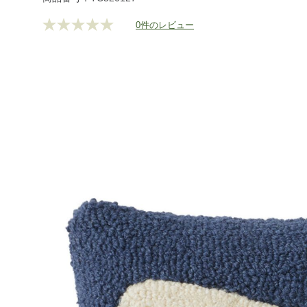
0件のレビュー
評
価
値
な
し.
同
じ
ペ
ー
ジ
の
リ
ン
ク。