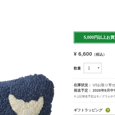
https://www.llbean.co.jp
5,000円以上お
¥ 6,600
（税込）
数量
在庫状況：
USお取り寄せ
発送予定： 2026年8月中
Add
to
ギフトラッピング