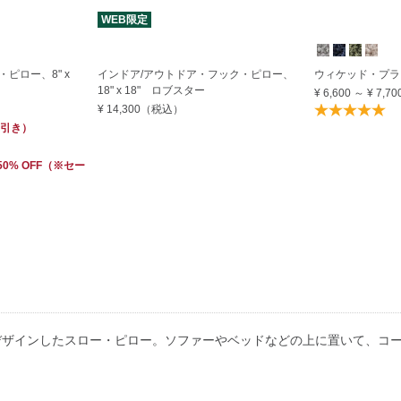
WEB限定
ピロー、8" x
インドア/アウトドア・フック・ピロー、
ウィケッド・プラ
18" x 18" ロブスター
¥ 6,600
～
¥ 7,70
¥ 14,300
（税込）
引き）
 50% OFF
（※セー
デザインしたスロー・ピロー。ソファーやベッドなどの上に置いて、コ