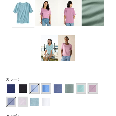
https://www.llbean.co.jp/womens/tops/tshirts-
カラー：
short/g/P122987.html