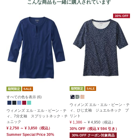
こんな商品も一緒に購入されています
30% OFF
期間限定
SALE
期間限定
SALE
期
すべての色を表示 (6)
ウィメンズ エル・エル・ビーン・テ
ウ
ィ、ひじ丈袖 ジュエルネック プ
ウィメンズ エル・エル・ビーン・テ
ト
リント
ィ、7分丈袖 スプリットネック・チ
プ
ュニック
¥ 1,386
～
¥ 4,950
（税込）
¥ 
¥ 2,750 ～ ¥ 3,850
（税込）
30% OFF
（
税込
¥ 594
引き）
50
Summer Special Price 30%
¥ 
30% OFF クーポン対象商品