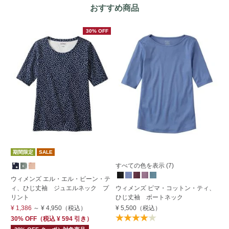
おすすめ商品
30% OFF
期間限定
SALE
期
すべての色を表示 (7)
す
ウィメンズ エル・エル・ビーン・テ
ィ、ひじ丈袖 ジュエルネック プ
ウィメンズ ピマ・コットン・ティ、
ウ
リント
ひじ丈袖 ボートネック
半
¥ 1,386
～
¥ 4,950
（税込）
¥ 5,500
（税込）
¥ 
30% OFF
（
税込
¥ 594
引き）
Su
OF