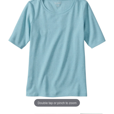
じ
ペ
ー
ジ
の
リ
ン
ク。
Double tap or pinch to zoom