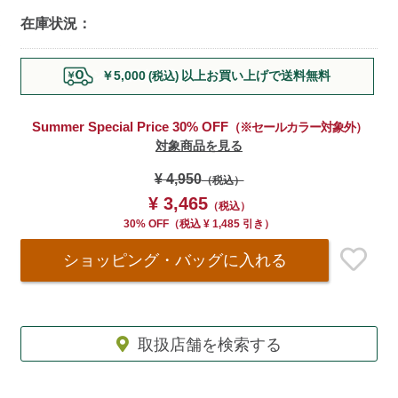
在庫状況：
Add
￥5,000
以上お買い上げで送料無料
(税込)
to
cart
options
Summer Special Price 30% OFF
（※セールカラー対象外）
対象商品を見る
¥ 4,950
（税込）
¥ 3,465
（税込）
30% OFF
（
税込
¥ 1,485
引き）
ショッピング・バッグ
に入れる
取扱店舗を検索する