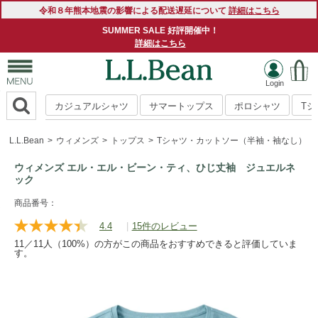
令和８年熊本地震の影響による配送遅延について
詳細はこちら
SUMMER SALE 好評開催中！
詳細はこちら
カジュアルシャツ
サマートップス
ポロシャツ
T
L.L.Bean
ウィメンズ
トップス
Tシャツ・カットソー（半袖・袖なし）
ウィメンズ エル・エル・ビーン・ティ、ひじ丈袖 ジュエルネ
ック
https://www.llbean.co.jp/womens/tops/tshirts-
商品番号：
short/g/P122987.html
4.4
|
15件のレビュー
レ
ビ
11／11人（100%）の方がこの商品をおすすめできると評価していま
ュ
す。
ー
を
読
む.
同