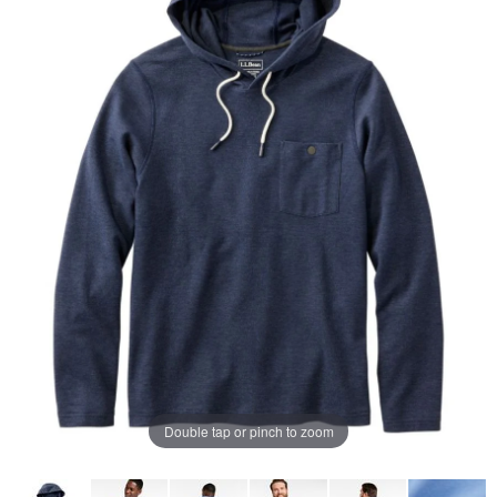
ペ
ー
ジ
の
リ
ン
ク。
Double tap or pinch to zoom