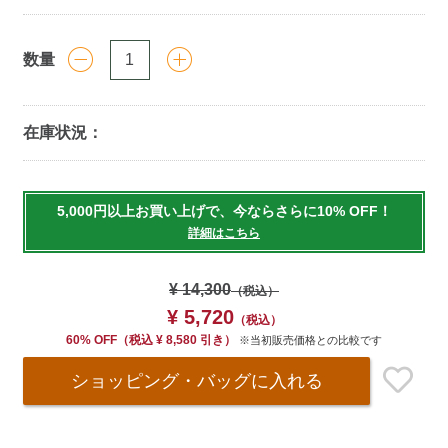
数量
在庫状況：
Add
to
5,000円以上お買い上げで、今ならさらに10% OFF！
cart
詳細はこちら
options
¥ 14,300
（税込）
¥ 5,720
（税込）
60% OFF
（
税込
¥ 8,580 引き）
※当初販売価格との比較です
ショッピング・バッグ
に入れる