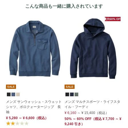
こんな商品も一緒に購入されています
最大60% OFF
SALE
SALE
期
メンズ サンウォッシュ・スウェット
メンズ マルチスポーツ・ライフスタ
メ
シャツ、ポロクォータージップ 長
イル・フーディ
ア
袖
半
¥ 6,160
～
¥ 15,400
（税込）
¥ 5,280 ～ ¥ 6,600
（税込）
¥ 
50% ～ 60% OFF
（
税込
¥ 7,700 ～ ¥
9,240 引き）
Su