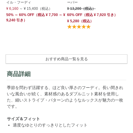
イル・フーディ
ーバー
ク
¥ 6,160
～
¥ 15,400
（税込）
¥ 13,200
（税込）
¥ 
50% ～ 60% OFF
（
税込
¥ 7,700 ～ ¥
60% OFF
（
税込
¥ 7,920
引き）
40
9,240 引き）
¥ 5,280
（税込）
¥ 
おすすめ商品一覧を見る
商品詳細
季節を問わず活躍する、ほど良い厚さのフーディ。長い間きれ
いな風合いが続く、素材感のあるダブルニット素材を使用し
た、細いストライプ・パターンのようなルックスが魅力の一枚
です。
サイズ＆フィット
適度なゆとりのすっきりとしたフィット