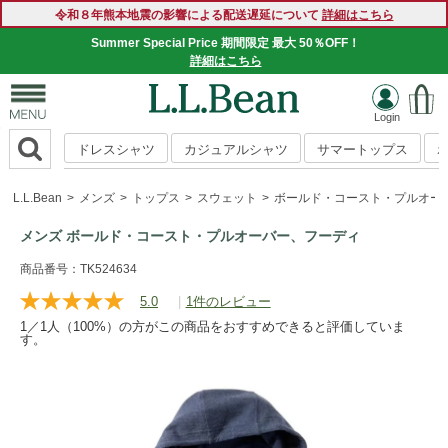
令和８年熊本地震の影響による配送遅延について
詳細はこちら
Summer Special Price 期間限定 最大 50％OFF！
詳細はこちら
ドレスシャツ
カジュアルシャツ
サマートップス
L.L.Bean
メンズ
トップス
スウェット
ボールド・コースト・プルオー
メンズ ボールド・コースト・プルオーバー、フーディ
https://www.llbean.co.jp/mens/tops/sweatshirts/g/P5800367.
商品番号：TK524634
5.0
|
1件のレビュー
レ
ビ
1／1人（100%）の方がこの商品をおすすめできると評価していま
ュ
す。
ー
を
読
む.
同
じ