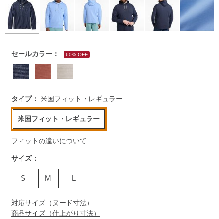
https://www.llbean.co.jp/mens/tops/sweatshirts/g/P5800367.
セールカラー：
60% OFF
タイプ：
米国フィット・レギュラー
米国フィット・レギュラー
フィットの違いについて
サイズ：
S
M
L
対応サイズ（ヌード寸法）
商品サイズ（仕上がり寸法）