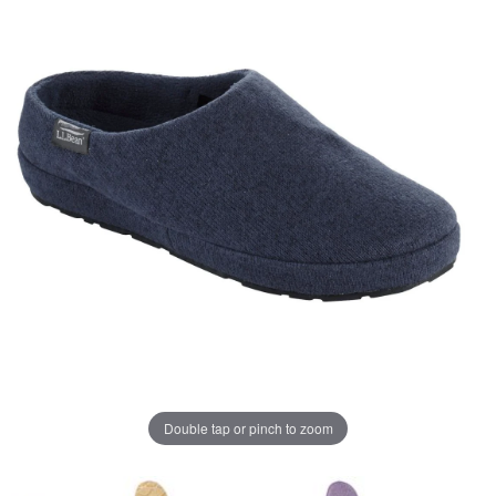
ペ
ー
ジ
の
リ
ン
ク。
Double tap or pinch to zoom