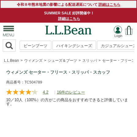
令和８年熊本地震の影響による配送遅延について
詳細はこちら
SUMMER SALE 好評開催中！
詳細はこちら
ビーンブーツ
ハイキングシューズ
カジュアルシューズ
L.L.Bean
ウィメンズ
シューズ＆ブーツ
スリッパ
セーター・フリース
ウィメンズ セーター・フリース・スリッパ・スカッフ
https://www.llbean.co.jp/womens/shoes/slippers/g/P121226.
商品番号：TC504789
4.2
|
16件のレビュー
レ
ビ
10／10人（100%）の方がこの商品をおすすめできると評価していま
ュ
す。
ー
を
読
む.
同
じ