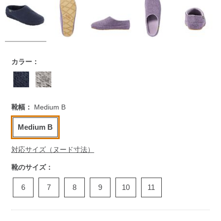
https://www.llbean.co.jp/womens/shoes/slippers/g/P121226.
カラー：
靴幅：
Medium B
Medium B
対応サイズ（ヌード寸法）
靴のサイズ：
6
7
8
9
10
11