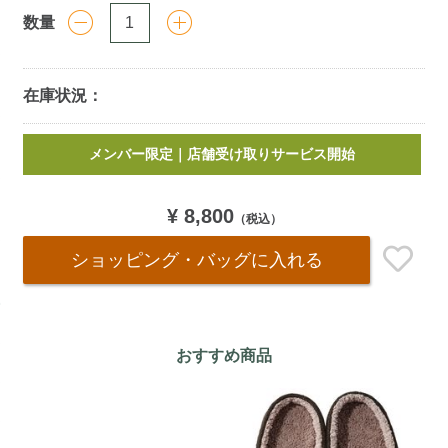
数量
在庫状況：
Add
メンバー限定｜店舗受け取りサービス開始
￥5,000
以上お買い上げで送料無料
(税込)
to
cart
options
¥ 8,800
（税込）
ショッピング・バッグ
に入れる
おすすめ商品