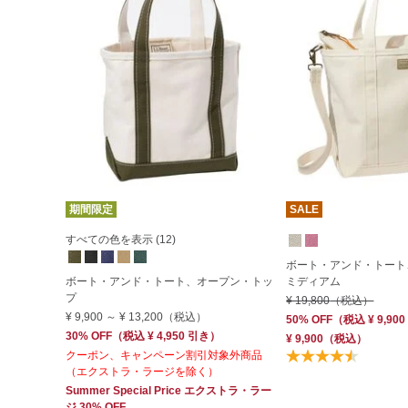
期間限定
SALE
すべての色を表示 (12)
ボート・アンド・トー
ボート・アンド・トート、オープン・トッ
ミディアム
プ
¥ 19,800
（税込）
¥ 9,900
～
¥ 13,200
（税込）
50% OFF
（
税込
¥ 9,900
30% OFF
（
税込
¥ 4,950
引き）
¥ 9,900
（税込）
クーポン、キャンペーン割引対象外商品
（エクストラ・ラージを除く）
Summer Special Price
エクストラ・ラー
ジ
30% OFF