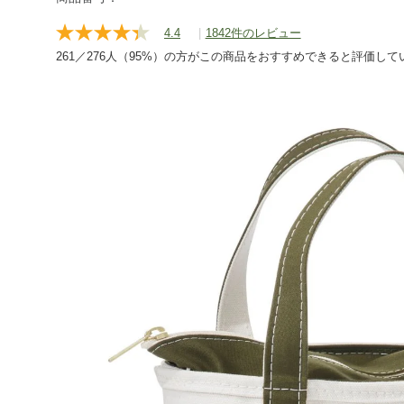
travel/totebag/tote/g/P37037.html
4.4
|
1842件のレビュー
レ
ビ
261／276人（95%）の方がこの商品をおすすめできると評価して
ュ
ー
を
読
む.
同
じ
ペ
ー
ジ
の
リ
ン
ク。