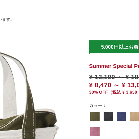
います。
https://www.llbean.co.jp/t
travel/totebag/tote/g/P37
5,000円以上お
Summer Special P
¥ 12,100
～
¥ 18
¥ 8,470 ～ ¥ 13,
30% OFF
（
税込
¥ 3,63
カラー：