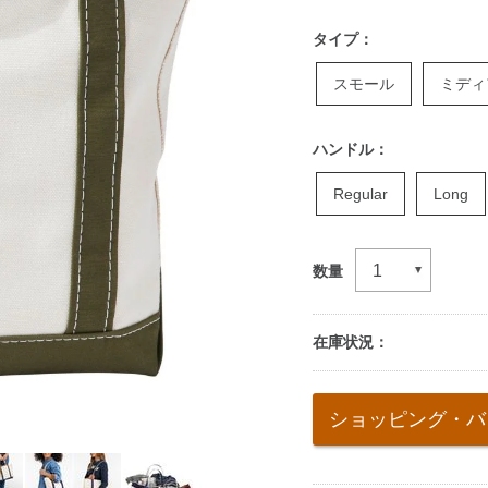
タイプ：
スモール
ミディ
ハンドル：
Regular
Long
数量
在庫状況：
Add
to
ショッピング・バ
cart
options