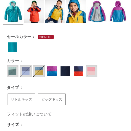
https://www.llbean.co.jp/kids/kids-
セールカラー：
50% OFF
outer/wind-
rain/g/P122004.html
カラー：
タイプ：
リトルキッズ
ビッグキッズ
フィットの違いについて
サイズ：