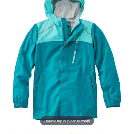
じ
ペ
ー
ジ
の
リ
ン
ク。
Double tap or pinch to zoom