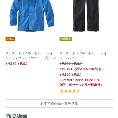
SALE
期間限定
期
キ
キッズ・トレイル・モデル・レイ
キッズ・トレイル・モデル・レイ
ン
ン・ジャケット、カラー・ブロック
ン・パンツ
¥ 
¥ 4,290
（税込）
¥ 9,900
（税込）
50
50% OFF
（
税込
¥ 4,950
引き）
¥ 
¥ 4,950
（税込）
Su
Summer Special Price 50%
OF
OFF
（※セールカラー対象外）
おすすめ商品一覧を見る
商品詳細