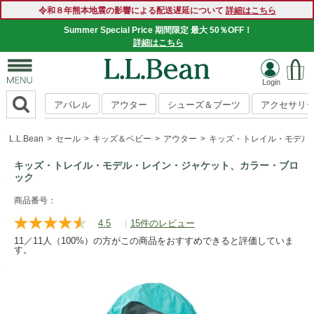
令和８年熊本地震の影響による配送遅延について
詳細はこちら
Summer Special Price 期間限定 最大 50％OFF！
SUMMER SALE 好評開催中！
詳細はこちら
詳細はこちら
アパレル
アウター
シューズ＆ブーツ
アクセサリ
L.L.Bean
セール
キッズ＆ベビー
アウター
キッズ・トレイル・モデル
キッズ・トレイル・モデル・レイン・ジャケット、カラー・ブロ
ック
https://www.llbean.co.jp/kids/kids-
商品番号：
outer/wind-
4.5
|
15件のレビュー
レ
rain/g/P122004.html
ビ
11／11人（100%）の方がこの商品をおすすめできると評価していま
ュ
す。
ー
を
読
む.
同