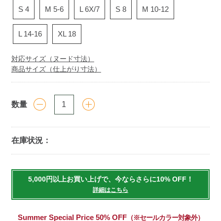
S 4
M 5-6
L 6X/7
S 8
M 10-12
L 14-16
XL 18
対応サイズ（ヌード寸法）
商品サイズ（仕上がり寸法）
数量
在庫状況：
Add
to
5,000円以上お買い上げで、今ならさらに10% OFF！
cart
詳細はこちら
options
Summer Special Price 50% OFF
（※セールカラー対象外）