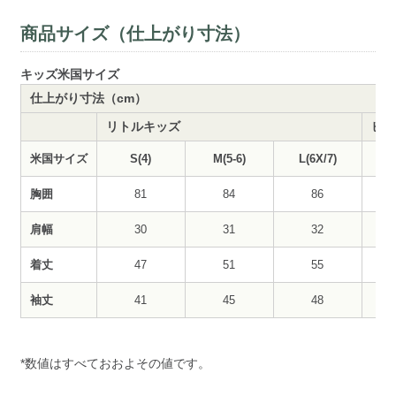
商品サイズ（仕上がり寸法）
キッズ米国サイズ
仕上がり寸法（cm）
リトルキッズ
ビッ
米国サイズ
S(4)
M(5-6)
L(6X/7)
胸囲
81
84
86
肩幅
30
31
32
着丈
47
51
55
袖丈
41
45
48
*数値はすべておおよその値です。