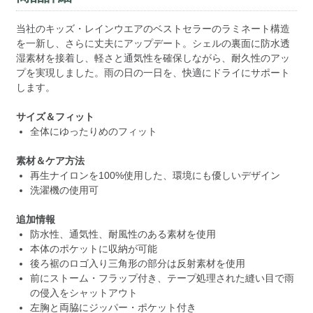
当社のキッズ・レインウエアのベストセラーのラミネート構造
を一新し、さらに丈夫にアップデート。シェルの裏面に防水透
湿素材を接着し、軽さと通気性を確保しながら、耐久性のアッ
プを実現しました。雨の日の一日を、快適にドライにサポート
します。
サイズ＆フィット
全体にゆったりめのフィット
素材＆ケア方法
再生ナイロンを100%使用した、環境にも優しいデザイン
洗濯機の使用可
追加情報
防水性、通気性、耐風性のある素材を使用
本体のポケットに収納が可能
後ろ裾のロゴ入り三角形の部分は反射素材を使用
前にストーム・フラップ付き、テープ処理された縫い目で雨
の侵入をシャットアウト
左胸と両脇にジッパー・ポケット付き