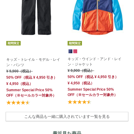
期間限定
期間限定
S
キッズ・ウインド・アンド・レイ
キッズ・トレイル・モデル・レイ
キ
ン・ジャケット
ン・パンツ
ル
¥ 9,900
（税込）
¥ 9,900
（税込）
¥ 
50% OFF
（
税込
¥ 4,950
引き）
50% OFF
（
税込
¥ 4,950
引き）
¥ 4,950
（税込）
¥ 4,950
（税込）
Summer Special Price 50%
Summer Special Price 50%
OFF
（※セールカラー対象外）
OFF
（※セールカラー対象外）
こんな商品も一緒に購入されています一覧を見る
最近見た商品