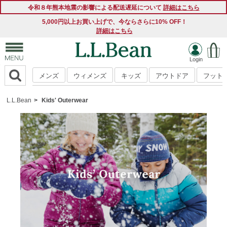
令和８年熊本地震の影響による配送遅延について
詳細はこちら
5,000円以上お買い上げで、今ならさらに10% OFF！
Summer Special Price 期間限定 最大 50％OFF！
詳細はこちら
詳細はこちら
メンズ
ウィメンズ
キッズ
アウトドア
フット
L.L.Bean
Kids' Outerwear