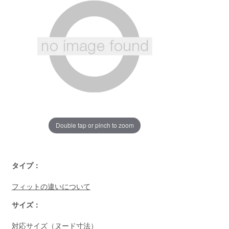
ペ
ー
ジ
の
リ
ン
ク。
Double tap or pinch to zoom
https://www.llbean.co.jp/womens/tops/tshirts-
タイプ：
long/g/P119943.html
フィットの違いについて
サイズ：
対応サイズ（ヌード寸法）