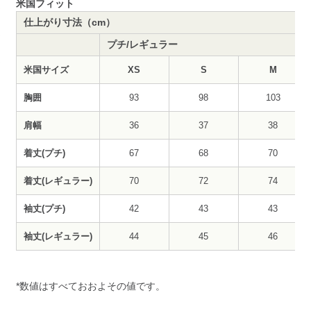
米国フィット
仕上がり寸法（cm）
プチ/レギュラー
米国サイズ
XS
S
M
胸囲
93
98
103
肩幅
36
37
38
着丈(プチ)
67
68
70
着丈(レギュラー)
70
72
74
袖丈(プチ)
42
43
43
袖丈(レギュラー)
44
45
46
*数値はすべておおよその値です。