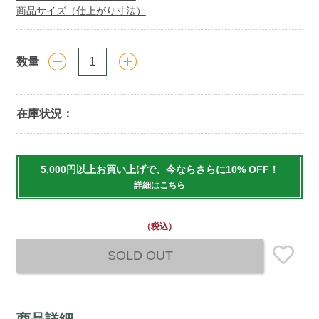
商品サイズ（仕上がり寸法）
数量
在庫状況：
Add
to
5,000円以上お買い上げで、今ならさらに10% OFF！
cart
詳細はこちら
options
（税込）
SOLD OUT
商品詳細