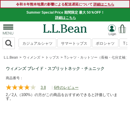
令和８年熊本地震の影響による配送遅延について
詳細はこちら
Summer Special Price 期間限定 最大 50％OFF！
詳細はこちら
カジュアルシャツ
サマートップス
ポロシャツ
T
L.L.Bean
ウィメンズ
トップス
Tシャツ・カットソー（長袖・七分丈袖）
ウィメンズ ブレイド・スプリットネック・チュニック
https://www.llbean.co.jp/womens/tops/tshirts-
商品番号：
long/g/P119943.html
3.8
|
6件のレビュー
レ
ビ
2／2人（100%）の方がこの商品をおすすめできると評価していま
ュ
す。
ー
を
読
む.
同
じ