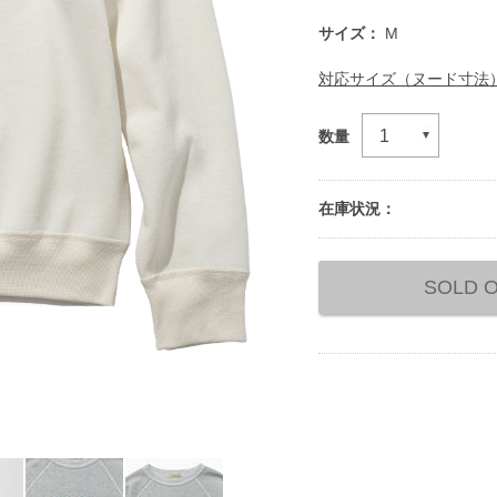
サイズ：
M
対応サイズ（ヌード寸法
数量
在庫状況：
Add
to
SOLD 
cart
options