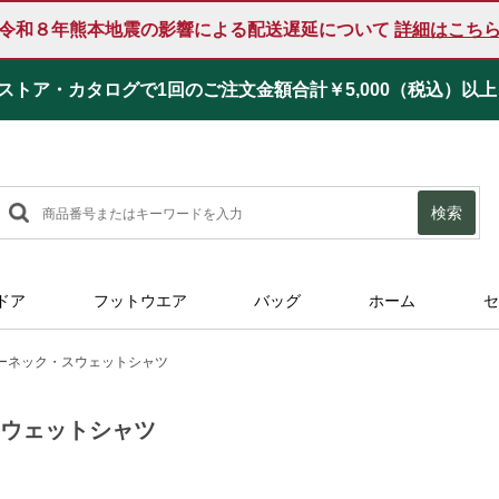
令和８年熊本地震の影響による配送遅延について
詳細はこち
ストア・カタログで1回のご注文金額合計
￥5,000
（税込）
以上
検索
ドア
フットウエア
バッグ
ホーム
セ
ーネック・スウェットシャツ
スウェットシャツ
11.html