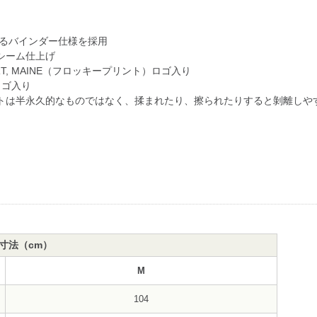
れるバインダー仕様を採用
シーム仕上げ
s FREEPORT, MAINE（フロッキープリント）ロゴ入り
）ロゴ入り
トは半永久的なものではなく、揉まれたり、擦られたりすると剝離しや
寸法（cm）
M
104