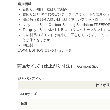
追加情報
首回り、袖口、裾はリブ編み
首回りは1950年代のビンテージ・スウェット等に見ら
肌に触れる部分の縫い目は肌に優しいフラットロック・
Ivory：L.L.Bean Outdoor Sporting Specialist
Top grey：Script体のL.L.Bean（フロッキープリント
この製品のプリントは特殊な加工をしています。プリン
等が薄くなります。
中国製
JAPAN EDITION コレクション一覧
商品サイズ（仕上がり寸法）
Garment Size
ジャパンフィット
仕上がり
J-Fitサイズ
胸囲