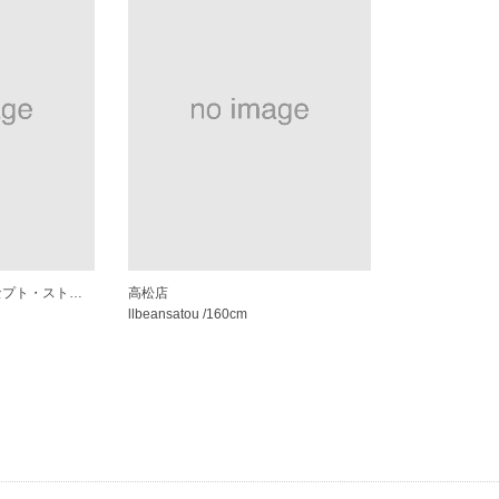
ルクアイーレ店 （コンセプト・ストア）
高松店
llbeansatou
/160cm