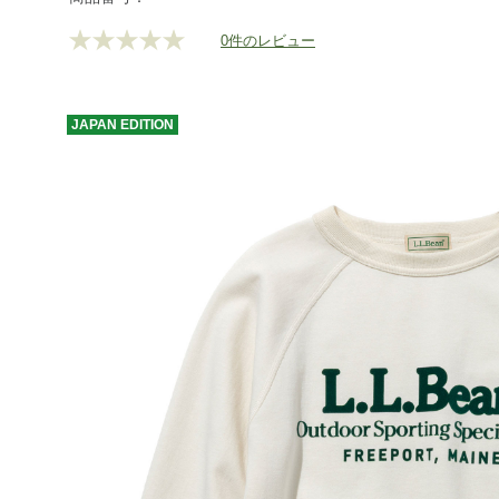
0件のレビュー
評
価
値
な
し.
JAPAN
EDITION
同
じ
ペ
ー
ジ
の
リ
ン
ク。