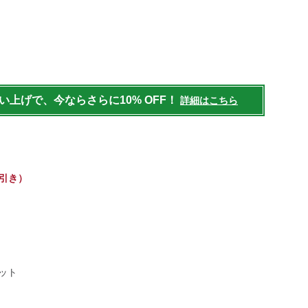
/womens/tops/sweatshirts/g/BYX065411.html
買い上げで、今ならさらに10% OFF！
詳細はこちら
7 引き）
ット