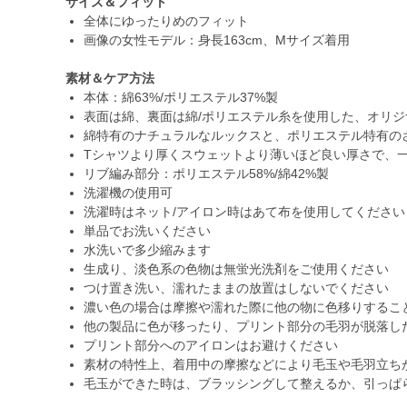
サイズ＆フィット
全体にゆったりめのフィット
画像の女性モデル：身長163cm、Mサイズ着用
素材＆ケア方法
本体：綿63%/ポリエステル37%製
表面は綿、裏面は綿/ポリエステル糸を使用した、オリ
綿特有のナチュラルなルックスと、ポリエステル特有の
Tシャツより厚くスウェットより薄いほど良い厚さで、
リブ編み部分：ポリエステル58%/綿42%製
洗濯機の使用可
洗濯時はネット/アイロン時はあて布を使用してください
単品でお洗いください
水洗いで多少縮みます
生成り、淡色系の色物は無蛍光洗剤をご使用ください
つけ置き洗い、濡れたままの放置はしないでください
濃い色の場合は摩擦や濡れた際に他の物に色移りするこ
他の製品に色が移ったり、プリント部分の毛羽が脱落し
プリント部分へのアイロンはお避けください
素材の特性上、着用中の摩擦などにより毛玉や毛羽立ち
毛玉ができた時は、ブラッシングして整えるか、引っぱ