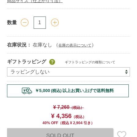
商品サイズ（仕上がり寸法）
数量
在庫状況：
在庫なし （
）
在庫の表示について
Add
ギフトラッピング
ギフトラッピングの種類について
to
cart
options
￥5,000
以上お買い上げで送料無料
(税込)
¥ 7,260
（税込）
¥ 4,356
（税込）
40% OFF
（
税込
¥ 2,904 引き）
SOLD OUT