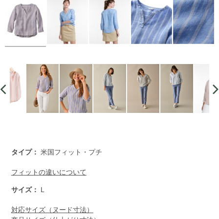
https://www.llbean.co.jp/womens/tops/casual-
タイプ：
米国フィット・プチ
shirts/g/1000270567.html
フィットの違いについて
サイズ：
L
対応サイズ（ヌード寸法）