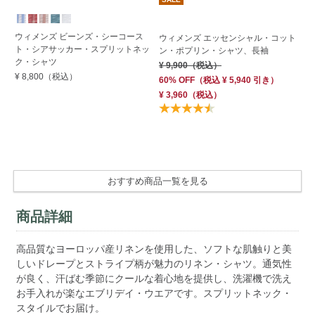
ウィメンズ ビーンズ・シーコース
ウ
ウィメンズ エッセンシャル・コット
ト・シアサッカー・スプリットネッ
ツ
ン・ポプリン・シャツ、長袖
ク・シャツ
バ
¥ 9,900
（税込）
¥ 8,800
（税込）
¥ 
60% OFF
（
税込
¥ 5,940
引き）
40
¥ 3,960
（税込）
¥ 
Su
OF
おすすめ商品一覧を見る
商品詳細
高品質なヨーロッパ産リネンを使用した、ソフトな肌触りと美
しいドレープとストライプ柄が魅力のリネン・シャツ。通気性
が良く、汗ばむ季節にクールな着心地を提供し、洗濯機で洗え
お手入れが楽なエブリデイ・ウエアです。スプリットネック・
スタイルでお届け。