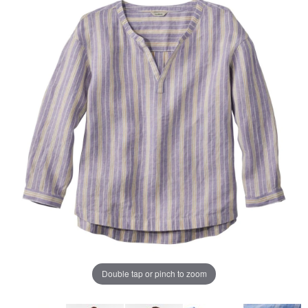
じ
ペ
ー
ジ
の
リ
ン
ク。
Double tap or pinch to zoom