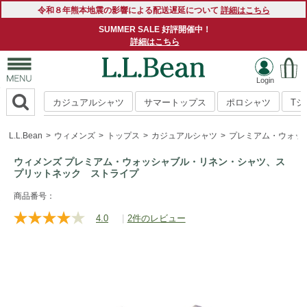
令和８年熊本地震の影響による配送遅延について
詳細はこちら
SUMMER SALE 好評開催中！
詳細はこちら
カジュアルシャツ
サマートップス
ポロシャツ
T
L.L.Bean
ウィメンズ
トップス
カジュアルシャツ
プレミアム・ウォッ
ウィメンズ プレミアム・ウォッシャブル・リネン・シャツ、ス
プリットネック ストライプ
https://www.llbean.co.jp/womens/tops/casual-
商品番号：
shirts/g/1000270567.html
4.0
|
2件のレビュー
レ
ビ
ュ
ー
を
読
む.
同