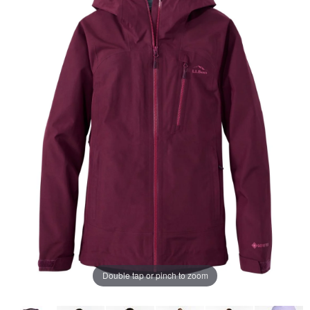
ー
ジ
の
リ
ン
ク。
Double tap or pinch to zoom