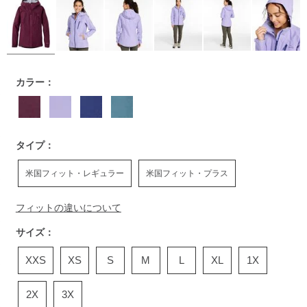
https://www.llbean.co.jp/womens/outer/rainwear/g/P010159.
カラー：
タイプ：
米国フィット・レギュラー
米国フィット・プラス
フィットの違いについて
サイズ：
XXS
XS
S
M
L
XL
1X
2X
3X