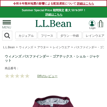
令和８年熊本地震の影響による配送遅延について
詳細はこちら
Summer Special Price 期間限定 最大 50％OFF！
詳細はこちら
カジュアル
フリース
ダウン・中綿
レインウエア
L.L.Bean
ウィメンズ
アウター
レインウエア
パスファインダー・ゴア
ウィメンズ パスファインダー・ゴアテックス・シェル・ジャケ
ット
https://www.llbean.co.jp/womens/outer/rainwear/g/P010159.
商品番号：
0件のレビュー
評
価
値
な
し.
同
じ
ペ