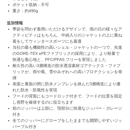
ポケット収納：不可
重さ：約490g
追加情報
季節を問わず着用いただけるデザインで、雨の日の様々なア
クティビティはもちろん、中綿入りのジャケットの上に重ね
着をしてウィンタースポーツにも最適
当社の最も機能性の高いシェル・ジャケットの一つで、先進
のGORE-TEX ePEファブリックの採用により、より軽量で
快適な着心地と、PFC/PFAS フリーを実現しました
耐久性の高い3層構造の防水透湿素材ゴアテックス・ファブ
リックが、雨や風、雪やみぞれへの高いプロテクションを発
揮
表面と裏面の間に防水メンブレンを挟んだ3層構造により優
れた防水・防風性を実現
フードの背面にもコードロック付きで、フードの位置を固定
し視野を確保するのに役立ちます
前のジッパーは上部に、顎部分に快適なジッパー・ガレージ
付き
全てのジッパーにグローブをしたままでも開閉しやすいジッ
パープル付き