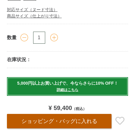
対応サイズ（ヌード寸法）
商品サイズ（仕上がり寸法）
数量
在庫状況：
Add
to
5,000円以上お買い上げで、今ならさらに10% OFF！
cart
詳細はこちら
options
¥ 59,400
（税込）
ショッピング・バッグ
に入れる