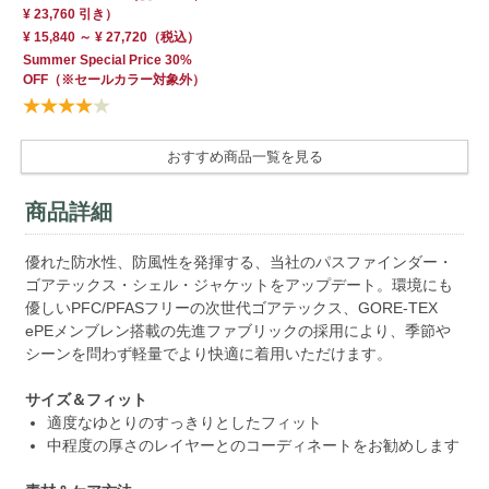
¥ 23,760 引き）
30
¥ 15,840 ～ ¥ 27,720
（税込）
¥ 
Summer Special Price 30%
Su
OFF
（※セールカラー対象外）
OF
おすすめ商品一覧を見る
商品詳細
優れた防水性、防風性を発揮する、当社のパスファインダー・
ゴアテックス・シェル・ジャケットをアップデート。環境にも
優しいPFC/PFASフリーの次世代ゴアテックス、GORE‑TEX
ePEメンブレン搭載の先進ファブリックの採用により、季節や
シーンを問わず軽量でより快適に着用いただけます。
サイズ＆フィット
適度なゆとりのすっきりとしたフィット
中程度の厚さのレイヤーとのコーディネートをお勧めします