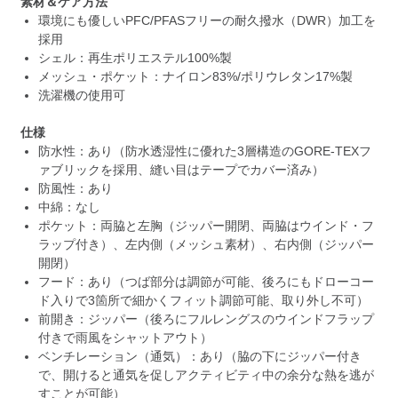
素材＆ケア方法
環境にも優しいPFC/PFASフリーの耐久撥水（DWR）加工を
採用
シェル：再生ポリエステル100%製
メッシュ・ポケット：ナイロン83%/ポリウレタン17%製
洗濯機の使用可
仕様
防水性：あり（防水透湿性に優れた3層構造のGORE-TEXフ
ァブリックを採用、縫い目はテープでカバー済み）
防風性：あり
中綿：なし
ポケット：両脇と左胸（ジッパー開閉、両脇はウインド・フ
ラップ付き）、左内側（メッシュ素材）、右内側（ジッパー
開閉）
フード：あり（つば部分は調節が可能、後ろにもドローコー
ド入りで3箇所で細かくフィット調節可能、取り外し不可）
前開き：ジッパー（後ろにフルレングスのウインドフラップ
付きで雨風をシャットアウト）
ベンチレーション（通気）：あり（脇の下にジッパー付き
で、開けると通気を促しアクティビティ中の余分な熱を逃が
すことが可能）