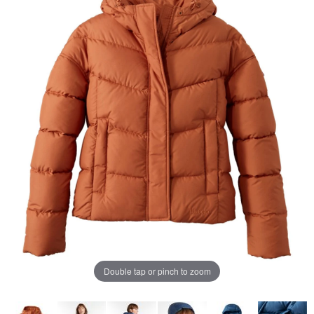
ペ
ー
ジ
の
リ
ン
ク。
Double tap or pinch to zoom