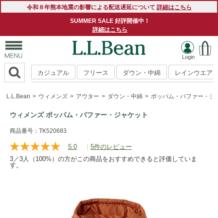
令和８年熊本地震の影響による配送遅延について
詳細はこちら
SUMMER SALE 好評開催中！
詳細はこちら
カジュアル
フリース
ダウン・中綿
レインウエア
L.L.Bean
ウィメンズ
アウター
ダウン・中綿
ポッパム・パファー・ジ
ウィメンズ ポッパム・パファー・ジャケット
https://www.llbean.co.jp/womens/outer/down/g/P128457.htm
商品番号：TK520683
5.0
|
5件のレビュー
レ
ビ
3／3人（100%）の方がこの商品をおすすめできると評価していま
ュ
す。
ー
を
読
む.
同
じ