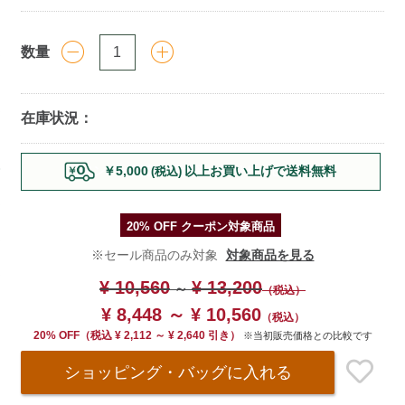
数量
在庫状況：
Add
￥5,000
以上お買い上げで送料無料
(税込)
to
cart
options
20% OFF クーポン対象商品
※セール商品のみ対象
対象商品を見る
¥ 10,560
¥ 13,200
～
（税込）
¥ 8,448 ～ ¥ 10,560
（税込）
20% OFF
（
税込
¥ 2,112 ～ ¥ 2,640 引き）
※当初販売価格との比較です
ショッピング・バッグ
に入れる