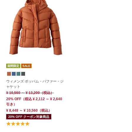
期間限定
SALE
ウィメンズ ポッパム・パファー・ジ
ャケット
¥ 10,560
～
¥ 13,200
（税込）
20% OFF
（
税込
¥ 2,112 ～ ¥ 2,640
引き）
¥ 8,448 ～ ¥ 10,560
（税込）
20% OFF クーポン対象商品