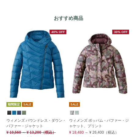
おすすめ商品
40% OFF
30% OFF
期間限定
SALE
SALE
期
す
ウィメンズ バウンドレス・ダウン・
ウィメンズ ポッパム・パファー・ジ
パファー・ジャケット
ャケット、プリント
ウ
ン
¥ 10,560
～
¥ 13,200
（税込）
¥ 18,480
～
¥ 26,400
（税込）