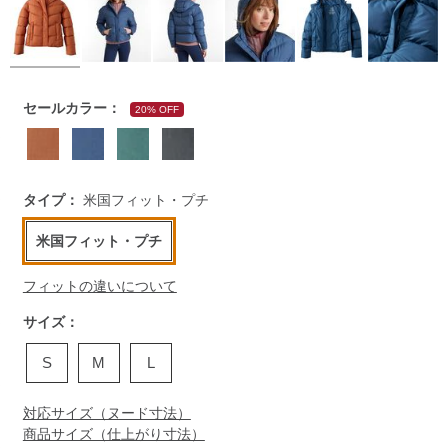
https://www.llbean.co.jp/womens/outer/down/g/P128457.htm
セールカラー：
20% OFF
タイプ：
米国フィット・プチ
米国フィット・プチ
フィットの違いについて
サイズ：
S
M
L
対応サイズ（ヌード寸法）
商品サイズ（仕上がり寸法）