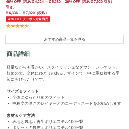
¥ 
40% OFF
（
税込
¥ 4,224 ～ ¥ 5,280
30% OFF
（
税込
¥ 7,920
引き）
引き）
50
引
¥ 6,336 ～ ¥ 7,920
（税込）
5
40% OFF クーポン対象商品
おすすめ商品一覧を見る
商品詳細
軽量ながらも暖かい、スタイリッシュなダウン・ジャケット。
短めの丈、全体にゆとりのあるデザインで、中に重ね着する季
節にもぴったりです。
サイズ＆フィット
全体にゆったりめのフィット
中程度の厚さのレイヤーとのコーディネートをお勧めします
素材＆ケア方法
表地と裏地：再生ポリエステル100%製
ポケットの袋布：ポリエステル100%製