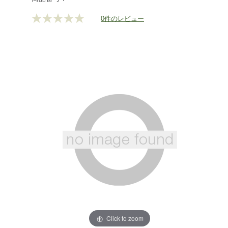
0件のレビュー
評
価
値
な
し.
同
じ
ペ
ー
ジ
の
リ
ン
ク。
Click to zoom