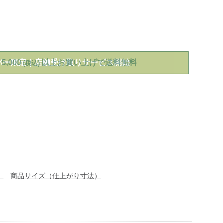
/womens/outer/down/g/P121518.html
バー限定｜店舗受け取りサービス開始
5,000
以上お買い上げで送料無料
(税込)
）
商品サイズ（仕上がり寸法）