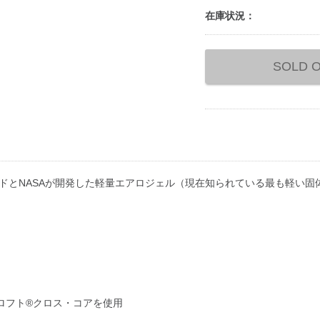
在庫状況：
Add
to
SOLD 
cart
options
ドとNASAが開発した軽量エアロジェル（現在知られている最も軽い固
ロフト®クロス・コアを使用