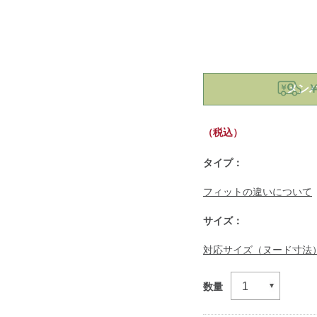
https://www.llbean.co.jp
メン
￥
（税込）
タイプ：
フィットの違いについて
サイズ：
対応サイズ（ヌード寸法
数量