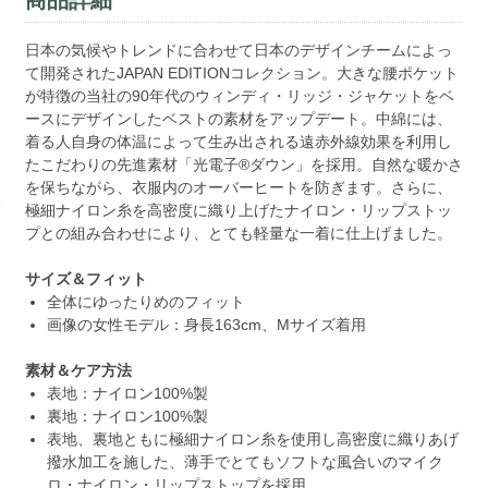
日本の気候やトレンドに合わせて日本のデザインチームによっ
て開発されたJAPAN EDITIONコレクション。大きな腰ポケット
が特徴の当社の90年代のウィンディ・リッジ・ジャケットをベ
ースにデザインしたベストの素材をアップデート。中綿には、
着る人自身の体温によって生み出される遠赤外線効果を利用し
たこだわりの先進素材「光電子®ダウン」を採用。自然な暖かさ
を保ちながら、衣服内のオーバーヒートを防ぎます。さらに、
極細ナイロン糸を高密度に織り上げたナイロン・リップストッ
プとの組み合わせにより、とても軽量な一着に仕上げました。
サイズ＆フィット
全体にゆったりめのフィット
画像の女性モデル：身長163cm、Mサイズ着用
素材＆ケア方法
表地：ナイロン100%製
裏地：ナイロン100%製
表地、裏地ともに極細ナイロン糸を使用し高密度に織りあげ
撥水加工を施した、薄手でとてもソフトな風合いのマイク
ロ・ナイロン・リップストップを採用