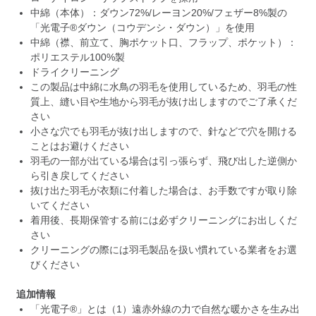
中綿（本体）：ダウン72%/レーヨン20%/フェザー8%製の
「光電子®ダウン（コウデンシ・ダウン）」を使用
中綿（襟、前立て、胸ポケット口、フラップ、ポケット）：
ポリエステル100%製
ドライクリーニング
この製品は中綿に水鳥の羽毛を使用しているため、羽毛の性
質上、縫い目や生地から羽毛が抜け出しますのでご了承くだ
さい
小さな穴でも羽毛が抜け出しますので、針などで穴を開ける
ことはお避けください
羽毛の一部が出ている場合は引っ張らず、飛び出した逆側か
ら引き戻してください
抜け出た羽毛が衣類に付着した場合は、お手数ですが取り除
いてください
着用後、長期保管する前には必ずクリーニングにお出しくだ
さい
クリーニングの際には羽毛製品を扱い慣れている業者をお選
びください
追加情報
「光電子®」とは（1）遠赤外線の力で自然な暖かさを生み出