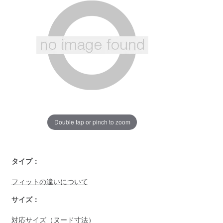
ペ
ー
ジ
の
リ
ン
ク。
Double tap or pinch to zoom
https://www.llbean.co.jp/womens/outer/down/g/BWJ065382.
タイプ：
フィットの違いについて
サイズ：
対応サイズ（ヌード寸法）