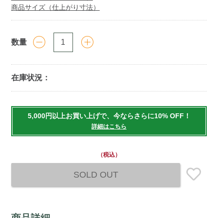
商品サイズ（仕上がり寸法）
数量
在庫状況：
Add
to
5,000円以上お買い上げで、今ならさらに10% OFF！
cart
詳細はこちら
options
（税込）
SOLD OUT
商品詳細