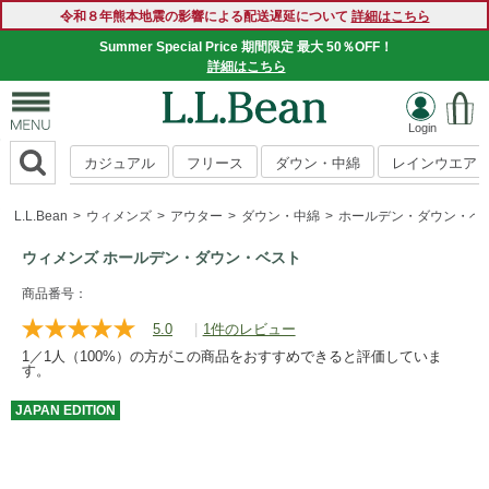
令和８年熊本地震の影響による配送遅延について
詳細はこちら
Summer Special Price 期間限定 最大 50％OFF！
詳細はこちら
カジュアル
フリース
ダウン・中綿
レインウエア
L.L.Bean
ウィメンズ
アウター
ダウン・中綿
ホールデン・ダウン・ベ
ウィメンズ ホールデン・ダウン・ベスト
https://www.llbean.co.jp/womens/outer/down/g/BWJ065382.
商品番号：
5.0
|
1件のレビュー
レ
ビ
1／1人（100%）の方がこの商品をおすすめできると評価していま
ュ
す。
ー
を
JAPAN
EDITION
読
む.
同
じ