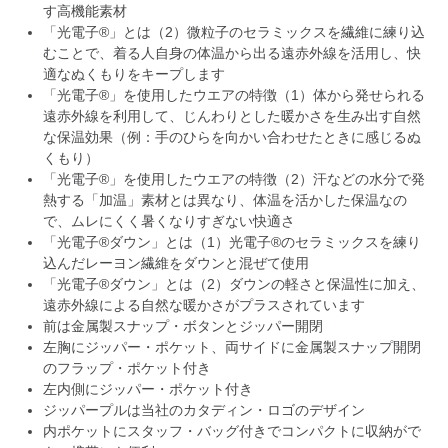
す高機能素材
「光電子®」とは（2）微粒子のセラミックスを繊維に練り込
むことで、着る人自身の体温から出る遠赤外線を活用し、快
適なぬくもりをキープします
「光電子®」を使用したウエアの特徴（1）体から発せられる
遠赤外線を利用して、じんわりとした暖かさを生み出す自然
な保温効果（例：手のひらを向かい合わせたときに感じるぬ
くもり）
「光電子®」を使用したウエアの特徴（2）汗などの水分で発
熱する「加温」素材とは異なり、体温を活かした保温なの
で、ムレにくく暑くなりすぎない快適さ
「光電子®ダウン」とは（1）光電子®のセラミックスを練り
込んだレーヨン繊維をダウンと混ぜて使用
「光電子®ダウン」とは（2）ダウンの軽さと保温性に加え、
遠赤外線による自然な暖かさがプラスされています
前は金属製スナップ・ボタンとジッパー開閉
左胸にジッパー・ポケット、両サイドに金属製スナップ開閉
のフラップ・ポケット付き
左内側にジッパー・ポケット付き
ジッパープルは当社のカタディン・ロゴのデザイン
内ポケットにスタッフ・バッグ付きでコンパクトに収納がで