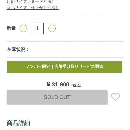
対応サイズ（ヌード寸法）
商品サイズ（仕上がり寸法）
数量
在庫状況：
Add
メンバー限定｜店舗受け取りサービス開始
￥5,000
以上お買い上げで送料無料
(税込)
to
cart
options
¥ 31,900
（税込）
SOLD OUT
商品詳細