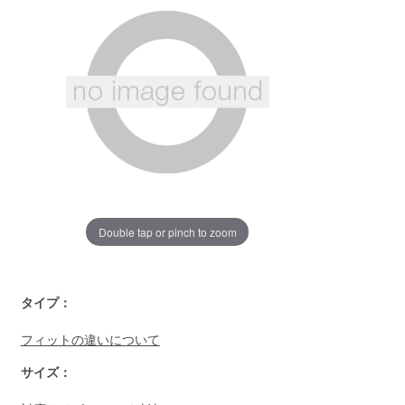
ー
ジ
の
リ
ン
ク。
Double tap or pinch to zoom
https://www.llbean.co.jp/womens/outer/casual/g/P117820.ht
タイプ：
フィットの違いについて
サイズ：