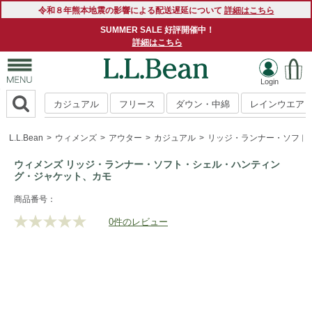
令和８年熊本地震の影響による配送遅延について
詳細はこちら
SUMMER SALE 好評開催中！
詳細はこちら
カジュアル
フリース
ダウン・中綿
レインウエア
L.L.Bean
ウィメンズ
アウター
カジュアル
リッジ・ランナー・ソフト
ウィメンズ リッジ・ランナー・ソフト・シェル・ハンティン
グ・ジャケット、カモ
https://www.llbean.co.jp/womens/outer/casual/g/P117820.ht
商品番号：
0件のレビュー
評
価
値
な
し.
同
じ
ペ