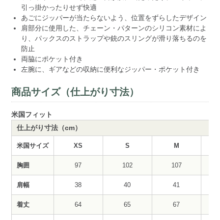
引っ掛かったりせず快適
あごにジッパーが当たらないよう、位置をずらしたデザイン
肩部分に使用した、チェーン・パターンのシリコン素材によ
り、パックスのストラップや銃のスリングが滑り落ちるのを
防止
両脇にポケット付き
左腕に、ギアなどの収納に便利なジッパー・ポケット付き
商品サイズ（仕上がり寸法）
米国フィット
仕上がり寸法（cm）
米国サイズ
XS
S
M
胸囲
97
102
107
肩幅
38
40
41
着丈
64
65
67