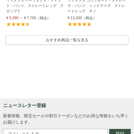
ウィメンズ パーフェクト・フィッ
ウィメンズ コンフォート・ストレッ
ウ
ト・パンツ、ストレートレッグ ク
チ・パンツ、ミッドライズ ストレ
チ
ロップド
ートレッグ チノ
ッ
ッ
¥ 5,390
～
¥ 7,700
（税込）
¥ 13,200
（税込）
¥ 
おすすめ商品一覧を見る
ニュースレター登録
新着情報、限定セールや割引クーポンなどのお得な情報をいち早く
お届けします。
登録