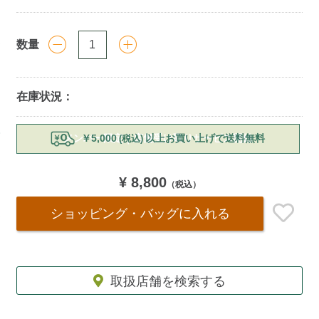
数量
在庫状況：
Add
￥5,000
以上お買い上げで送料無料
(税込)
to
cart
options
¥ 8,800
（税込）
ショッピング・バッグ
に入れる
取扱店舗を検索する