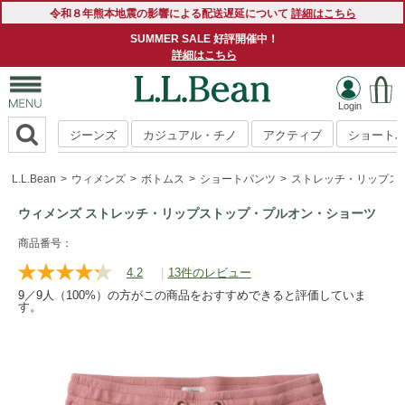
令和８年熊本地震の影響による配送遅延について
詳細はこちら
SUMMER SALE 好評開催中！
詳細はこちら
ジーンズ
カジュアル・チノ
アクティブ
ショート
L.L.Bean
ウィメンズ
ボトムス
ショートパンツ
ストレッチ・リップス
ウィメンズ ストレッチ・リップストップ・プルオン・ショーツ
https://www.llbean.co.jp/womens/bottoms/short-
商品番号：
bottoms/g/P122567.html
4.2
|
13件のレビュー
レ
ビ
9／9人（100%）の方がこの商品をおすすめできると評価していま
ュ
す。
ー
を
読
む.
同
じ