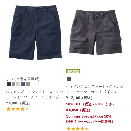
期間限定
すべての色を表示 (6)
ウィメンズ コンフォート・ストレッ
ウ
ウィメンズ コンフォート・ストレッ
チ・ショーツ、カーゴ 7インチ
チ
チ・ショーツ、チノ バミューダ
ュ
¥ 12,100
（税込）
¥ 9,900
（税込）
¥ 
50% OFF
（
税込
¥ 6,050
引き）
¥ 6,050
（税込）
Summer Special Price 50%
OFF
（※セールカラー対象外）