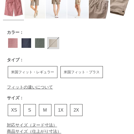
https://www.llbean.co.jp/womens/bottoms/short-
カラー：
bottoms/g/P122567.html
タイプ：
米国フィット・レギュラー
米国フィット・プラス
フィットの違いについて
サイズ：
XS
S
M
1X
2X
対応サイズ（ヌード寸法）
商品サイズ（仕上がり寸法）