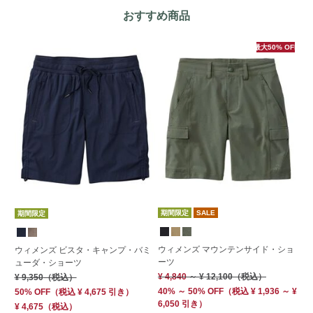
おすすめ商品
最大50% OFF
期間限定
SALE
期間限定
す
ウィメンズ マウンテンサイド・ショ
ウィメンズ ビスタ・キャンプ・バミ
ーツ
ウ
ューダ・ショーツ
ン
¥ 4,840
～
¥ 12,100
（税込）
¥ 9,350
（税込）
¥ 
40% ～ 50% OFF
（
税込
¥ 1,936 ～ ¥
50% OFF
（
税込
¥ 4,675
引き）
6,050 引き）
¥ 4,675
（税込）