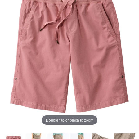
ペ
ー
ジ
の
リ
ン
ク。
Double tap or pinch to zoom