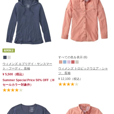
期間限定
すべての色を表示 (6)
ウィメンズ エブリデイ・サンスマー
ト・フーディ、長袖
ウィメンズ トロピックウエア・シャ
ツ、長袖
¥ 5,500
（税込）
¥ 12,100
（税込）
Summer Special Price 50% OFF
（※
セールカラー対象外）