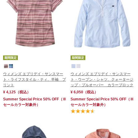
レビュー評価順
売れてる順
在庫順
期間限定
期間限定
ウィメンズ エブリデイ・サンスマー
ウィメンズ エブリデイ・サンスマー
ト・ライフスタイル・ティ、半袖 プ
ト・ウーブン・シャツ、クォータージ
リント
ップ・プルオーバー カラーブロック
¥ 4,125
（税込）
¥ 6,050
（税込）
Summer Special Price 50% OFF
（※
Summer Special Price 50% OFF
（※
セールカラー対象外）
セールカラー対象外）