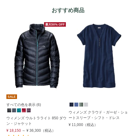
おすすめ商品
最大50% OFF
SALE
すべての色を表示 (6)
ウィメンズ クラウド・ガーゼ・ショ
ウ
ートスリーブ・シフト・ドレス
ツ
ウィメンズ ウルトラライト 850 ダウ
ン・ジャケット
¥ 11,000
（税込）
¥ 
¥ 18,150
～
¥ 36,300
（税込）