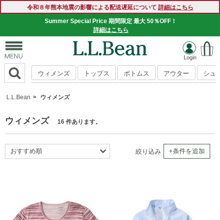
令和８年熊本地震の影響による配送遅延について
詳細はこちら
Summer Special Price 期間限定 最大 50％OFF！
詳細はこちら
ウィメンズ
トップス
ボトムス
アウター
シュ
L.L.Bean
ウィメンズ
ウィメンズ
16 件あります。
おすすめ順
+条件を追加
絞り込み
新着順
商品名順
価格の安い順
価格の高い順