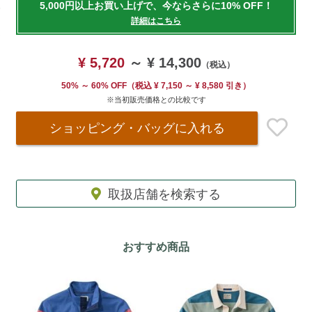
5,000円以上お買い上げで、今ならさらに10% OFF！
cart
詳細はこちら
options
¥ 5,720
～
¥ 14,300
（税込）
50% ～ 60% OFF
（
税込
¥ 7,150 ～ ¥ 8,580 引き）
※当初販売価格との比較です
ショッピング・バッグ
に入れる
取扱店舗を検索する
おすすめ商品