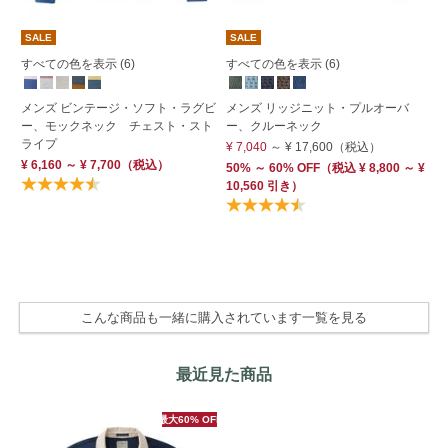
SALE
SALE
期
すべての色を表示 (6)
すべての色を表示 (6)
メ
メンズ ビンテージ・ソフト・ラグビ
メンズ リッジニット・プルオーバ
ア
ー、モックネック チェスト・スト
ー、クルーネック
長
ライプ
き
¥ 7,040
～
¥ 17,600
（税込）
¥ 6,160 ～ ¥ 7,700
（税込）
¥ 
50% ～ 60% OFF
（
税込
¥ 8,800 ～ ¥
10,560 引き）
50
¥ 
Su
OF
こんな商品も一緒に購入されています一覧を見る
最近見た商品
最大60% OFF