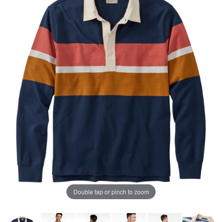
ペ
ー
ジ
の
リ
ン
ク。
Double tap or pinch to zoom