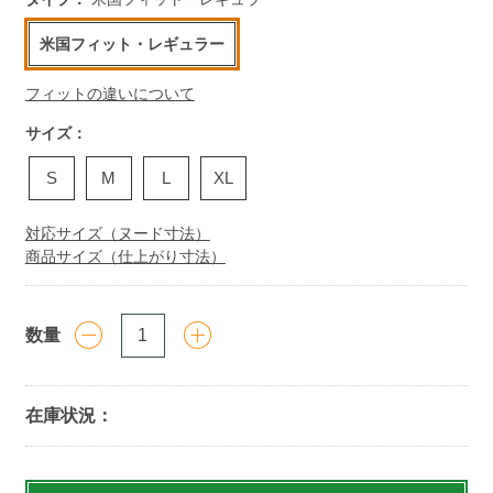
米国フィット・レギュラー
フィットの違いについて
サイズ：
S
M
L
XL
対応サイズ（ヌード寸法）
商品サイズ（仕上がり寸法）
数量
在庫状況：
Add
to