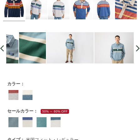
https://www.llbean.co.jp/mens/tops/poloshirts/g/P129404.htm
カラー：
セールカラー：
50% ～ 60% OFF
タイプ：
米国フィット・レギュラー