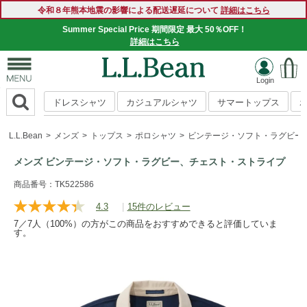
令和８年熊本地震の影響による配送遅延について
詳細はこちら
Summer Special Price 期間限定 最大 50％OFF！
詳細はこちら
ドレスシャツ
カジュアルシャツ
サマートップス
L.L.Bean
メンズ
トップス
ポロシャツ
ビンテージ・ソフト・ラグビー
メンズ ビンテージ・ソフト・ラグビー、チェスト・ストライプ
https://www.llbean.co.jp/mens/tops/poloshirts/g/P129404.htm
商品番号：TK522586
4.3
|
15件のレビュー
レ
ビ
7／7人（100%）の方がこの商品をおすすめできると評価していま
ュ
す。
ー
を
読
む.
同
じ