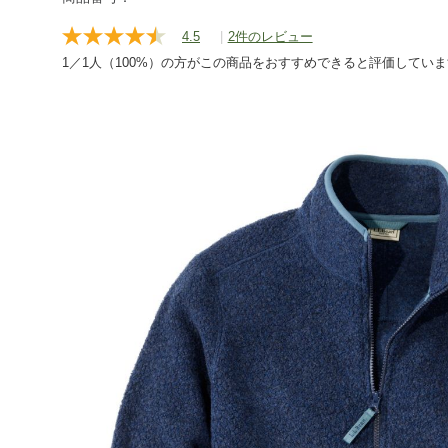
4.5
|
2件のレビュー
レ
ビ
1／1人（100%）の方がこの商品をおすすめできると評価してい
ュ
ー
を
読
む.
同
じ
ペ
ー
ジ
の
リ
ン
ク。