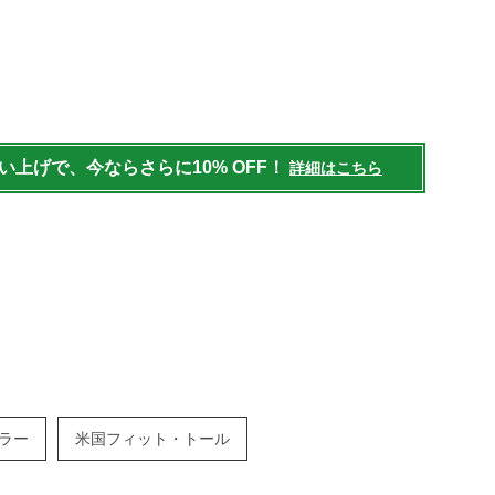
/mens/tops/fleece/g/P5828071.html
買い上げで、今ならさらに10% OFF！
詳細はこちら
ラー
米国フィット・トール