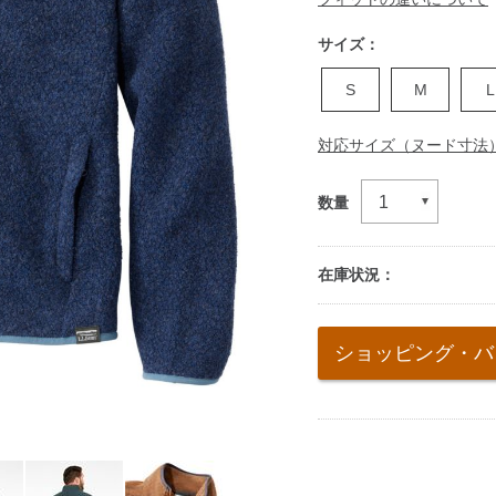
サイズ：
S
M
L
対応サイズ（ヌード寸法
数量
在庫状況：
Add
to
ショッピング・バ
cart
options