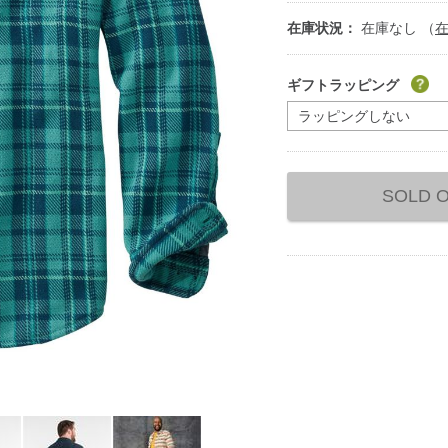
在庫状況：
在庫なし （
Add
to
ギフトラッピング
cart
options
SOLD 