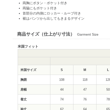
両胸にボタン・ポケット付き
両脇にもポケット付き
首部分の内側にロッカー・ループ付き
裾はパンツから出してもきまるデザイン
商品サイズ（仕上がり寸法）
Garment Size
米国フィット
米国サイズ
S
M
L
胸囲
108
118
12
肩幅
44
47
50
着丈
74
76
78
袖丈
62
64
65