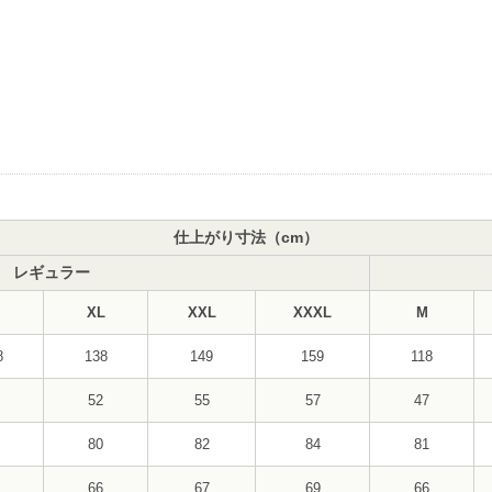
仕上がり寸法（cm）
レギュラー
XL
XXL
XXXL
M
8
138
149
159
118
52
55
57
47
80
82
84
81
66
67
69
66