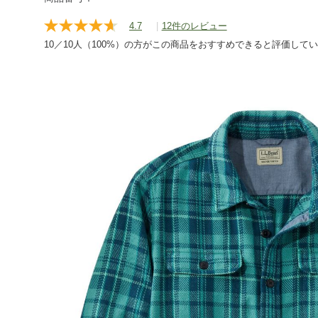
shirts/g/1000126147.html
4.7
|
12件のレビュー
レ
ビ
10／10人（100%）の方がこの商品をおすすめできると評価して
ュ
ー
を
読
む.
同
じ
ペ
ー
ジ
の
リ
ン
ク。