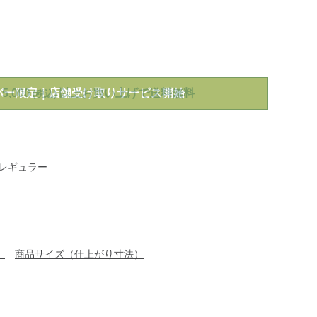
mens/tops/casual-
5,000
以上お買い上げで送料無料
(税込)
レギュラー
）
商品サイズ（仕上がり寸法）