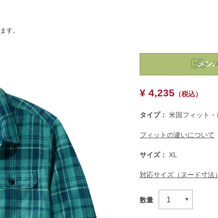
います。
https://www.llbean.co.jp/
￥
shirts/g/1000126147.html
¥ 4,235
（税込）
タイプ：
米国フィット・
フィットの違いについて
サイズ：
XL
対応サイズ（ヌード寸法
数量