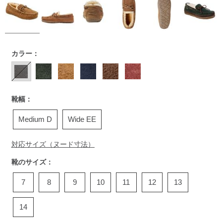
https://www.llbean.co.jp/mens/shoes/slippers/g/P65637.html
カラー：
靴幅：
Medium D
Wide EE
対応サイズ（ヌード寸法）
靴のサイズ：
7
8
9
10
11
12
13
14