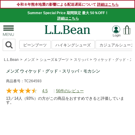
令和８年熊本地震の影響による配送遅延について
詳細はこちら
Summer Special Price 期間限定 最大 50％OFF！
詳細はこちら
ビーンブーツ
ハイキングシューズ
カジュアルシューズ
L.L.Bean
メンズ
シューズ＆ブーツ
スリッパ
ウィケッド・グッド・ス
メンズ ウィケッド・グッド・スリッパ・モカシン
https://www.llbean.co.jp/mens/shoes/slippers/g/P65637.html
商品番号：TC264593
4.5
|
56件のレビュー
レ
ビ
13／14人（93%）の方がこの商品をおすすめできると評価していま
ュ
す。
ー
を
読
む.
同
じ