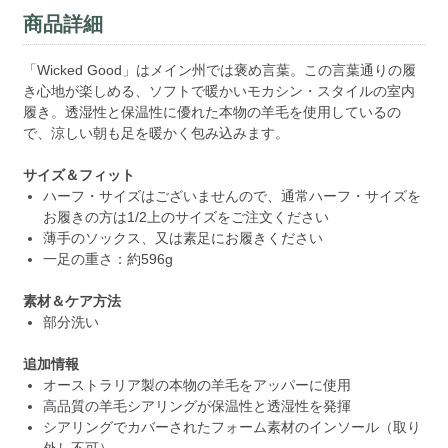
商品詳細
「Wicked Good」はメイン州では褒め言葉。この言葉通りの履
き心地が楽しめる、ソフトで暖かいモカシン・スタイルの室内
履き。透湿性と保温性に優れた本物の羊毛を使用しているの
で、涼しい朝も足を暖かく包み込みます。
サイズ＆フィット
ハーフ・サイズはございませんので、通常ハーフ・サイズを
お履きの方は1/2上のサイズをご注文ください
薄手のソックス、又は素足にお履きください
一足の重さ：約596g
素材＆ケア方法
部分洗い
追加情報
オーストラリア製の本物の羊毛をアッパーに使用
高品質の羊毛シアリングが保温性と透湿性を発揮
シアリングでカバーされたフォーム素材のインソール（取り
外し不可）