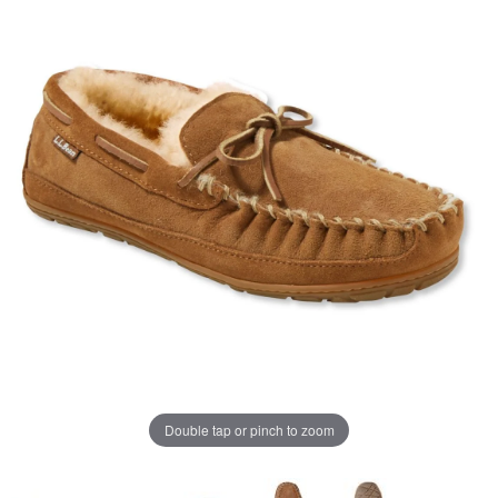
ペ
ー
ジ
の
リ
ン
ク。
Double tap or pinch to zoom