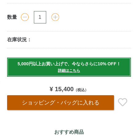
数量
在庫状況：
Add
to
5,000円以上お買い上げで、今ならさらに10% OFF！
cart
詳細はこちら
options
¥ 15,400
（税込）
ショッピング・バッグ
に入れる
おすすめ商品