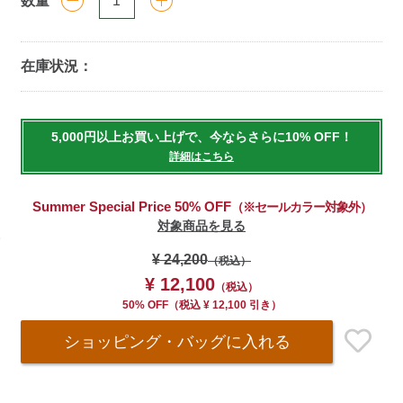
数量
在庫状況：
Add
to
5,000円以上お買い上げで、今ならさらに10% OFF！
cart
詳細はこちら
options
Summer Special Price 50% OFF
（※セールカラー対象外）
対象商品を見る
¥ 24,200
（税込）
¥ 12,100
（税込）
50% OFF
（
税込
¥ 12,100 引き）
ショッピング・バッグ
に入れる