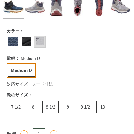
https://www.llbean.co.jp/mens/shoes/hiking-
カラー：
boots/g/P129164.html
靴幅：
Medium D
Medium D
対応サイズ（ヌード寸法）
靴のサイズ：
7 1/2
8
8 1/2
9
9 1/2
10