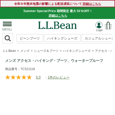
令和８年熊本地震の影響による配送遅延について
詳細はこちら
Summer Special Price 期間限定 最大 50％OFF！
詳細はこちら
ビーンブーツ
ハイキングシューズ
カジュアルシューズ
L.L.Bean
メンズ
シューズ＆ブーツ
ハイキングシューズ
アクセス・ハ
メンズ アクセス・ハイキング・ブーツ、ウォータープルーフ
https://www.llbean.co.jp/mens/shoes/hiking-
商品番号：TC521118
boots/g/P129164.html
5.0
|
1件のレビュー
レ
ビ
ュ
ー
を
読
む.
同
じ