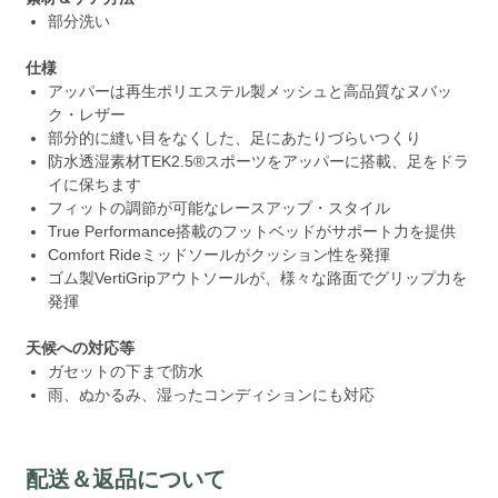
部分洗い
仕様
アッパーは再生ポリエステル製メッシュと高品質なヌバッ
ク・レザー
部分的に縫い目をなくした、足にあたりづらいつくり
防水透湿素材TEK2.5®スポーツをアッパーに搭載、足をドラ
イに保ちます
フィットの調節が可能なレースアップ・スタイル
True Performance搭載のフットベッドがサポート力を提供
Comfort Rideミッドソールがクッション性を発揮
ゴム製VertiGripアウトソールが、様々な路面でグリップ力を
発揮
天候への対応等
ガセットの下まで防水
雨、ぬかるみ、湿ったコンディションにも対応
配送＆返品について