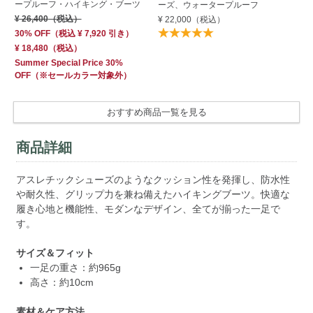
ープルーフ・ハイキング・ブーツ
ー
ーズ、ウォータープルーフ
¥ 26,400
（税込）
¥ 
¥ 22,000
（税込）
30% OFF
（
税込
¥ 7,920
引き）
¥ 18,480
（税込）
Summer Special Price 30%
OFF
（※セールカラー対象外）
おすすめ商品一覧を見る
商品詳細
アスレチックシューズのようなクッション性を発揮し、防水性
や耐久性、グリップ力を兼ね備えたハイキングブーツ。快適な
履き心地と機能性、モダンなデザイン、全てが揃った一足で
す。
サイズ＆フィット
一足の重さ：約965g
高さ：約10cm
素材＆ケア方法