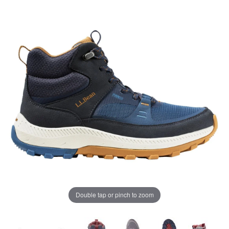
ペ
ー
ジ
の
リ
ン
ク。
Double tap or pinch to zoom