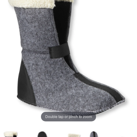
ジ
の
リ
ン
ク。
Double tap or pinch to zoom