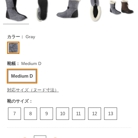
https://www.llbean.co.jp/mens/shoes/accessories/g/P79886.
カラー：
Gray
靴幅：
Medium D
Medium D
対応サイズ（ヌード寸法）
靴のサイズ：
7
8
9
10
11
12
13