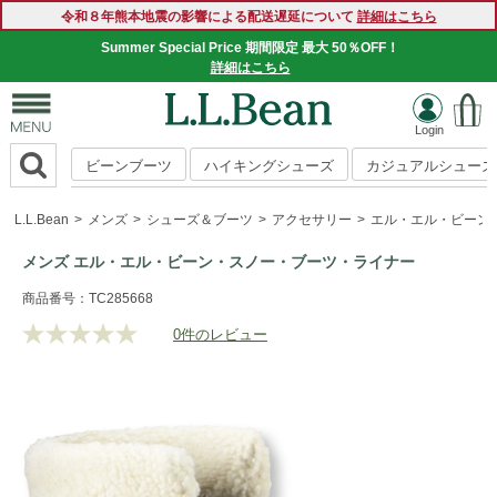
令和８年熊本地震の影響による配送遅延について
詳細はこちら
Summer Special Price 期間限定 最大 50％OFF！
詳細はこちら
ビーンブーツ
ハイキングシューズ
カジュアルシューズ
L.L.Bean
メンズ
シューズ＆ブーツ
アクセサリー
エル・エル・ビーン
メンズ エル・エル・ビーン・スノー・ブーツ・ライナー
https://www.llbean.co.jp/mens/shoes/accessories/g/P79886.
商品番号：TC285668
0件のレビュー
評
価
値
な
し.
同
じ
ペ
ー