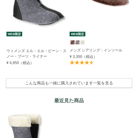
WEB限定
WEB限定
W
メンズ シアリング・インソール
ウィメンズ エル・エル・ビーン・ス
エ
ノー・ブーツ・ライナー
Pe
¥ 3,300
（税込）
¥ 4,950
（税込）
¥ 
こんな商品も一緒に購入されています一覧を見る
最近見た商品