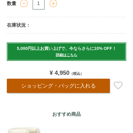
数量
在庫状況：
Add
to
5,000円以上お買い上げで、今ならさらに10% OFF！
cart
詳細はこちら
options
¥ 4,950
（税込）
ショッピング・バッグ
に入れる
おすすめ商品