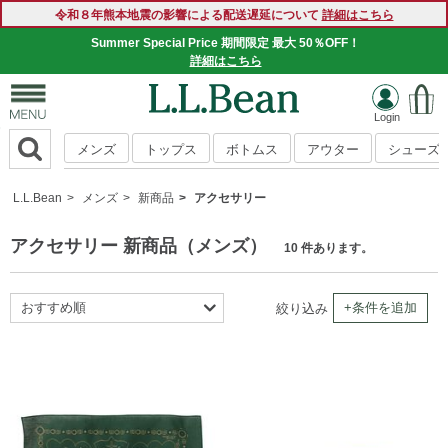
令和８年熊本地震の影響による配送遅延について
詳細はこちら
Summer Special Price 期間限定 最大 50％OFF！
詳細はこちら
メンズ
トップス
ボトムス
アウター
シューズ
L.L.Bean
メンズ
新商品
アクセサリー
アクセサリー 新商品（メンズ）
10 件あります。
おすすめ順
+条件を追加
絞り込み
新着順
商品名順
価格の安い順
価格の高い順