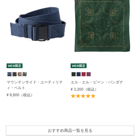
WEB限定
WEB限定
マウンテンサイド・ユーティリテ
エル・エル・ビーン・バンダナ
D
ィ・ベルト
フ
¥ 3,300
（税込）
¥ 8,800
（税込）
¥ 
おすすめ商品一覧を見る