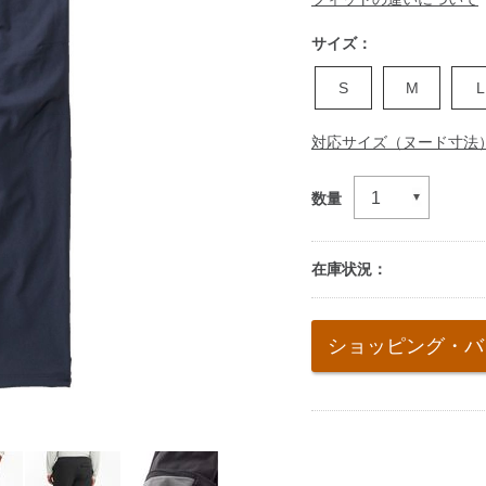
サイズ：
S
M
L
対応サイズ（ヌード寸法
数量
在庫状況：
Add
to
ショッピング・バ
cart
options