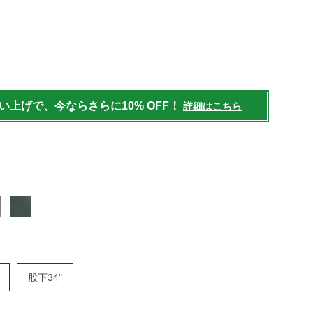
mens/bottoms/active-
買い上げで、今ならさらに10% OFF！
詳細はこちら
股下34"