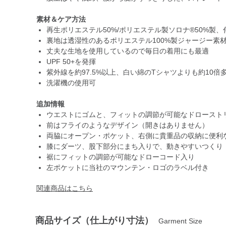
素材＆ケア方法
再生ポリエステル50%/ポリエステル製ソロナ®50%製
裏地は透湿性のあるポリエステル100%製ジャージー素
丈夫な生地を使用しているので毎日の着用にも最適
UPF 50+を発揮
紫外線を約97.5%以上、白い綿のTシャツよりも約10
洗濯機の使用可
追加情報
ウエストにゴムと、フィットの調節が可能なドロースト
前はフライのようなデザイン（開きはありません）
両脇にオープン・ポケット、右側に貴重品の収納に便利
膝にダーツ、股下部分にまち入りで、動きやすいつくり
裾にフィットの調節が可能なドローコード入り
左ポケットに当社のマウンテン・ロゴのラベル付き
関連商品はこちら
商品サイズ（仕上がり寸法）
Garment Size