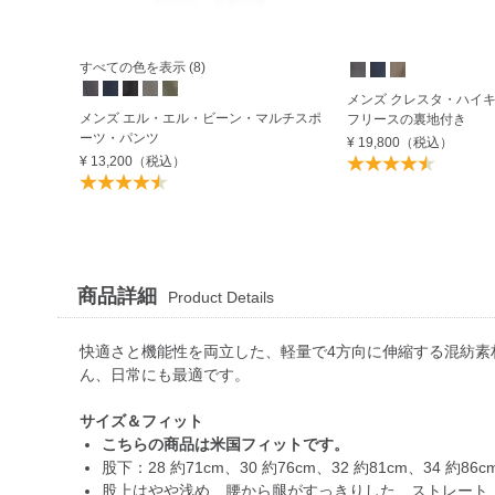
すべての色を表示 (8)
メンズ クレスタ・ハイ
メンズ エル・エル・ビーン・マルチスポ
フリースの裏地付き
ーツ・パンツ
¥ 19,800
（税込）
¥ 13,200
（税込）
商品詳細
Product Details
快適さと機能性を両立した、軽量で4方向に伸縮する混紡
ん、日常にも最適です。
サイズ＆フィット
こちらの商品は米国フィットです。
股下：28 約71cm、30 約76cm、32 約81cm、34 約86c
股上はやや浅め、腰から腿がすっきりした、ストレート