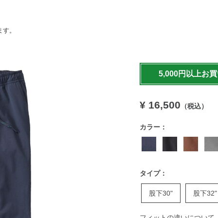
ます。
https://www.llbean.co.jp/
bottoms/g/P126196.html
5,000円以上お
¥ 16,500
（税込）
カラー：
タイプ：
股下30"
股下32"
フィットの違いについて