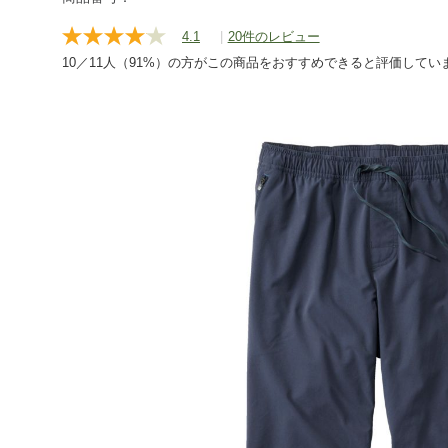
bottoms/g/P126196.html
4.1
|
20件のレビュー
レ
ビ
10／11人（91%）の方がこの商品をおすすめできると評価してい
ュ
ー
を
読
む.
同
じ
ペ
ー
ジ
の
リ
ン
ク。