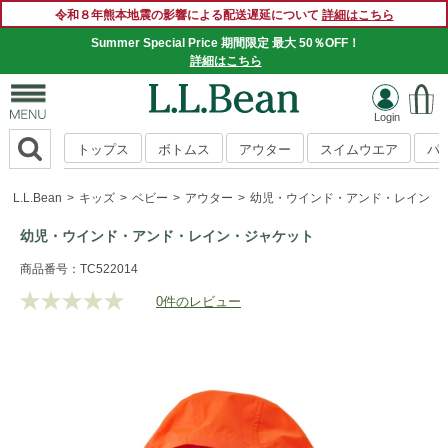
令和８年熊本地震の影響による配送遅延について
詳細はこちら
Summer Special Price 期間限定 最大 50％OFF！
詳細はこちら
トップス
ボトムス
アウター
スイムウエア
パ
L.L.Bean
キッズ
ベビー
アウター
幼児・ウインド・アンド・レイン・
幼児・ウインド・アンド・レイン・ジャケット
https://www.llbean.co.jp/kids/babies/outer/g/P129128.html
商品番号：TC522014
0件のレビュー
評
価
値
な
し.
同
じ
ペ
ー