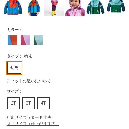
https://www.llbean.co.jp/kids/babies/outer/g/P129128.html
カラー：
タイプ：
幼児
幼児
フィットの違いについて
サイズ：
2T
3T
4T
対応サイズ（ヌード寸法）
商品サイズ（仕上がり寸法）