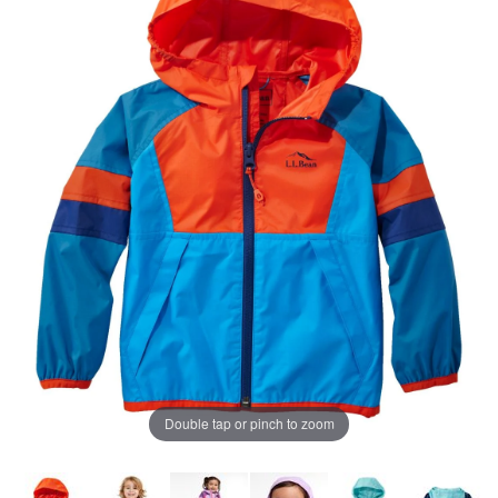
ジ
の
リ
ン
ク。
Double tap or pinch to zoom