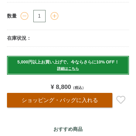
数量
在庫状況：
Add
to
5,000円以上お買い上げで、今ならさらに10% OFF！
cart
詳細はこちら
options
¥ 8,800
（税込）
ショッピング・バッグ
に入れる
おすすめ商品